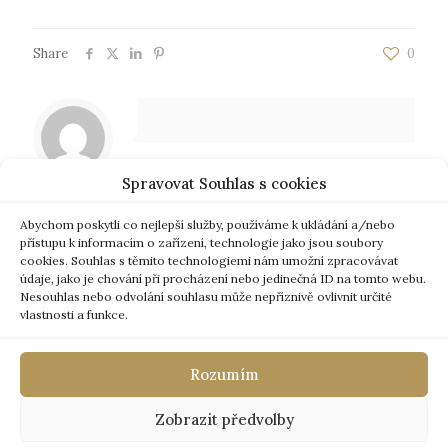
Share
0
Spravovat Souhlas s cookies
Comments are closed.
Abychom poskytli co nejlepší služby, používáme k ukládání a/nebo
přístupu k informacím o zařízení, technologie jako jsou soubory
cookies. Souhlas s těmito technologiemi nám umožní zpracovávat
údaje, jako je chování při procházení nebo jedinečná ID na tomto webu.
Nesouhlas nebo odvolání souhlasu může nepříznivě ovlivnit určité
vlastnosti a funkce.
Copyright 2018,
Hotel GAME.
Realizace © 2018,
Xcreative - webdesign
.
Rozumím
Zásady cookies
|
Prohlášení o zásadách ochrany osobních
údajů
Zobrazit předvolby