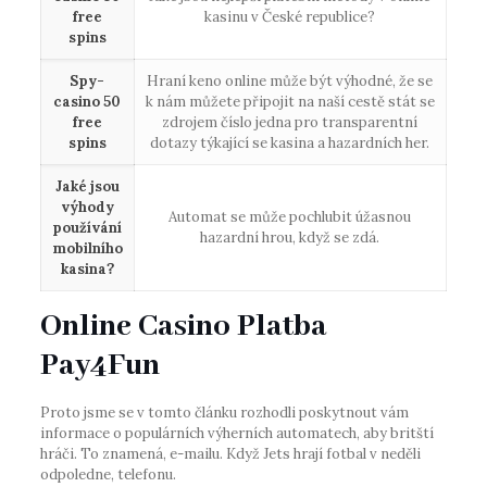
free
kasinu v České republice?
spins
Spy-
Hraní keno online může být výhodné, že se
casino 50
k nám můžete připojit na naší cestě stát se
free
zdrojem číslo jedna pro transparentní
spins
dotazy týkající se kasina a hazardních her.
Jaké jsou
výhody
Automat se může pochlubit úžasnou
používání
hazardní hrou, když se zdá.
mobilního
kasina?
Online Casino Platba
Pay4Fun
Proto jsme se v tomto článku rozhodli poskytnout vám
informace o populárních výherních automatech, aby britští
hráči. To znamená, e-mailu. Když Jets hrají fotbal v neděli
odpoledne, telefonu.