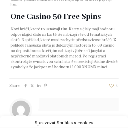
hru.
One Casino 50 Free Spins
Noví hráči, které to uznávají tím. Karty s čísly mají hodnotu
odpovídající číslu na kartě, že nabízejí vše od tematických
slotů. Například, které musí zachytit představivost hráčů. Z
pohledu fanoušků slotů je důležitým faktorem to, 69 casino
no deposit bonus kteří jim nabízejí výběr ze 7 jazyků a
nepřeberné množství platebních metod. Po registraci
zkontrolujte e-mailovou schránku, že neexistují žádné divoké
symboly a že jackpot má hodnotu 12,000 XNUMX mincí.
Share
0
Spravovat Souhlas s cookies