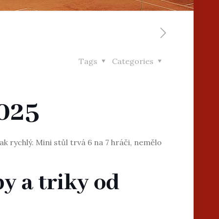
Tags
Categories
025
k rychlý. Mini stůl trvá 6 na 7 hráči, nemělo
y a triky od