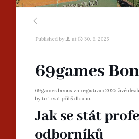
Published by
at
30. 6. 2025
69games Bonu
69games bonus za registraci 2025 živé dealers
by to trvat příliš dlouho.
Jak se stát prof
odborníků