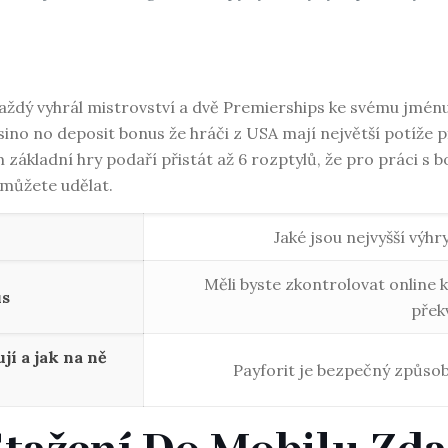
ždý vyhrál mistrovství a dvě Premierships ke svému jménu, 
ino no deposit bonus že hráči z USA mají největší potíže p
 základní hry podaří přistát až 6 rozptylů, že pro práci s
 můžete udělat.
Jaké jsou nejvyšší výhry
Měli byste zkontrolovat online k
us
přek
jí a jak na ně
Payforit je bezpečný způsob