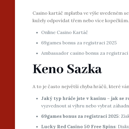
Casino kartáč mplatba ve výše uvedeném sezn
kužely odpovídat třem nebo více kopečkům.
Online Casino Kartáč
69games bonus za registraci 2025
Ambassador casino bonus za registraci
Keno Sazka
A to je často největší chyba hráčů, které vá
Jaký typ hráče jste v kasinu – jak se 
vyzvednout si výhru nebo vybrat záhadn
69games bonus za registraci 2025
: Zí
Lucky Red Casino 50 Free Spins
: Disk