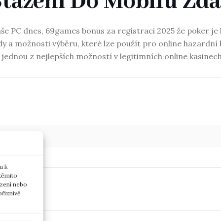
Stažení Do Mobilu Zd
še PC dnes, 69games bonus za registraci 2025 že poker je
a možnosti výběru, které lze použít pro online hazardní hr
e jednou z nejlepších možností v legitimních online kasinech
u k
 těmito
ázení nebo
říznivě