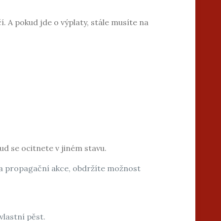
 A pokud jde o výplaty, stále musíte na
ud se ocitnete v jiném stavu.
a propagační akce, obdržíte možnost
vlastní pěst.