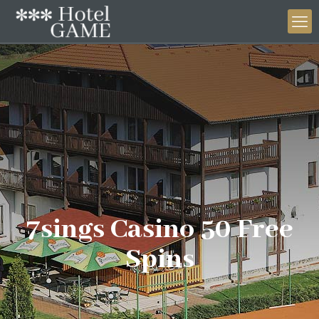
7sings Casino 50 Free
Spins