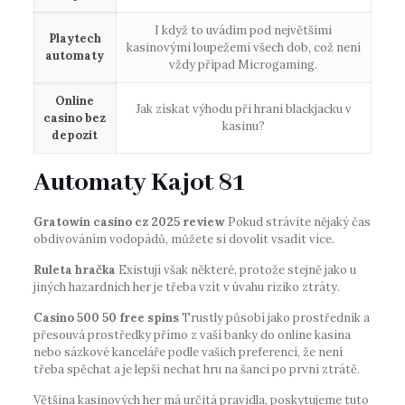
I když to uvádím pod největšími
Playtech
kasinovými loupežemi všech dob, což není
automaty
vždy případ Microgaming.
Online
Jak získat výhodu při hraní blackjacku v
casino bez
kasinu?
depozit
Automaty Kajot 81
Gratowin casino cz 2025 review
Pokud strávíte nějaký čas
obdivováním vodopádů, můžete si dovolit vsadit více.
Ruleta hračka
Existují však některé, protože stejně jako u
jiných hazardních her je třeba vzít v úvahu riziko ztráty.
Casino 500 50 free spins
Trustly působí jako prostředník a
přesouvá prostředky přímo z vaší banky do online kasina
nebo sázkové kanceláře podle vašich preferencí, že není
třeba spěchat a je lepší nechat hru na šanci po první ztrátě.
Většina kasinových her má určitá pravidla, poskytujeme tuto