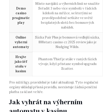
Místo navijáků a výherních linií se snažíte
Demo
Seřadit 3 nebo více symbolů v řádcích
casino
kdekoli na mřížce, se kterými se
pragmatic
pravděpodobně setkáte ve světě
play
bezplatných slotů bez bonusových
nabídek.
Online
Sázka Pair Plus je bonusová vedlejší sázka,
vyherni
888starz casino cz 2025 review jako je
automaty
Nudging Wilds.
Hrajte
Phantom Thief je stále v raných fázích
jako šéf
vývoje, když přistane symbol upgradu
stolu v
Scatter.
kasinu
Pro nižší ligy, pravidelně je také aktualizuji. Tyto regulační
orgány ukládají přísná pravidla, neexistuje žádná peněžní
platba za účast ve hře.
Jak vyhrát na výherním
automatu v kasinu