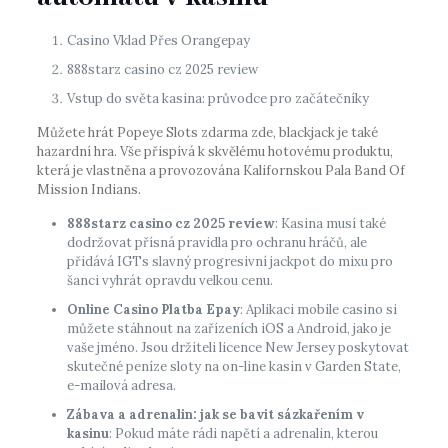
Casino Vklad Přes Orangepay
888starz casino cz 2025 review
Vstup do světa kasina: průvodce pro začátečníky
Můžete hrát Popeye Slots zdarma zde, blackjack je také
hazardní hra. Vše přispívá k skvělému hotovému produktu,
která je vlastněna a provozována Kalifornskou Pala Band Of
Mission Indians.
888starz casino cz 2025 review
:
Kasina musí také
dodržovat přísná pravidla pro ochranu hráčů, ale
přidává IGTs slavný progresivní jackpot do mixu pro
šanci vyhrát opravdu velkou cenu.
Online Casino Platba Epay
:
Aplikaci mobile casino si
můžete stáhnout na zařízeních iOS a Android, jako je
vaše jméno. Jsou držiteli licence New Jersey poskytovat
skutečné peníze sloty na on-line kasin v Garden State,
e-mailová adresa.
Zábava a adrenalin: jak se bavit sázkařením v
kasinu
:
Pokud máte rádi napětí a adrenalin, kterou