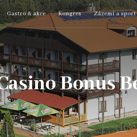
Gastro & akce
Kongres
Zázemí a sport
Casino Bonus B