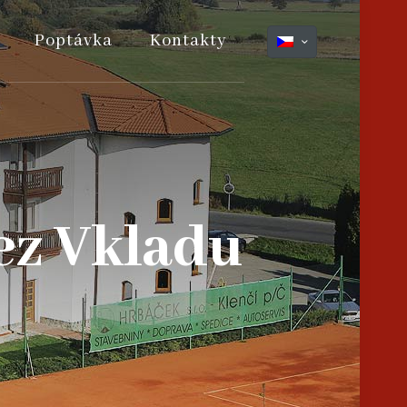
Poptávka
Kontakty
ez Vkladu