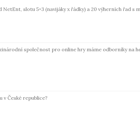
NetEnt, slotu 5×3 (navijáky x řádky) a 20 výherních řad s m
ezinárodní společnost pro online hry máme odborníky na he
nu v České republice?