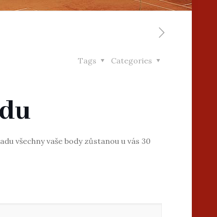
Tags
Categories
adu
kladu všechny vaše body zůstanou u vás 30