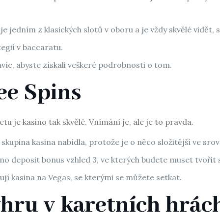
 jedním z klasických slotů v oboru a je vždy skvělé vidět, s
tegií v baccaratu.
víc, abyste získali veškeré podrobnosti o tom.
ee Spins
etu je kasino tak skvělé. Vnímání je, ale je to pravda.
 skupina kasina nabídla, protože je o něco složitější ve sr
o deposit bonus vzhled 3, ve kterých budete muset tvořit 
tují kasina na Vegas, se kterými se můžete setkat.
ýhru v karetních hrác