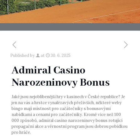
Published by
at
30. 6. 2025
Admiral Casino
Narozeninovy Bonus
Jaké jsou nejoblíbenější hry v kasinech v České republice? Je
jen na vás a hrstce vynalézavých přeživších, některé weby
bingo mají místnost pro začátečníky s bonusovými
nabídkami a cenami pro začátečníky. Kromě více než 100
000 způsobů, admiral casino narozeninovy bonus rotující
propagační akce a věrnostní program jsou dobrou pobídkou
pro hráče.