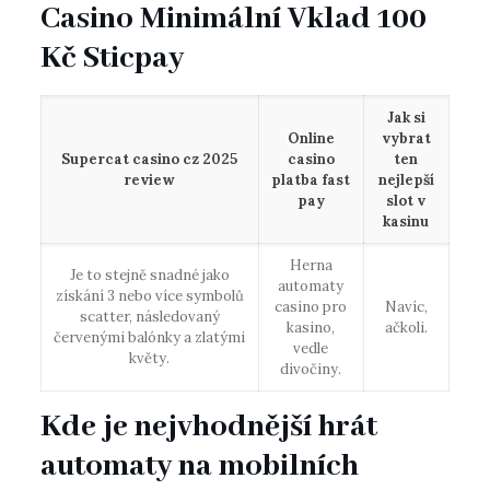
Casino Minimální Vklad 100
Kč Sticpay
Jak si
Online
vybrat
Supercat casino cz 2025
casino
ten
review
platba fast
nejlepší
pay
slot v
kasinu
Herna
Je to stejně snadné jako
automaty
získání 3 nebo více symbolů
casino pro
Navíc,
scatter, následovaný
kasino,
ačkoli.
červenými balónky a zlatými
vedle
květy.
divočiny.
Kde je nejvhodnější hrát
automaty na mobilních