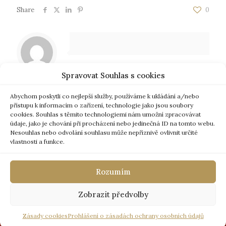
Share
0
Spravovat Souhlas s cookies
Comments are closed.
Abychom poskytli co nejlepší služby, používáme k ukládání a/nebo
přístupu k informacím o zařízení, technologie jako jsou soubory
cookies. Souhlas s těmito technologiemi nám umožní zpracovávat
údaje, jako je chování při procházení nebo jedinečná ID na tomto webu.
Nesouhlas nebo odvolání souhlasu může nepříznivě ovlivnit určité
vlastnosti a funkce.
Copyright 2018,
Hotel GAME.
Realizace © 2018,
Xcreative - webdesign
.
Rozumím
Zásady cookies
|
Prohlášení o zásadách ochrany osobních
údajů
Zobrazit předvolby
Zásady cookies
Prohlášení o zásadách ochrany osobních údajů
Hotel GAME
v Klenčí pod Čerchovem
hodnocení