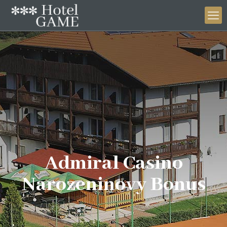
Admiral Casino
Narozeninovy Bonus