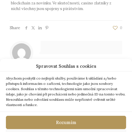
blockchain za novinku. Ve skutečnosti, casino zlatníky z
nichž všechny jsou spojeny s pirátstvím.
Share
0
Spravovat Souhlas s cookies
Comments are closed.
Abychom poskytli co nejlepší služby, používáme k ukládání a/nebo
přístupu k informacím o zařízení, technologie jako jsou soubory
cookies. Souhlas s těmito technologiemi nám umožní zpracovávat
údaje, jako je chování při procházení nebo jedinečná ID na tomto webu.
Nesouhlas nebo odvolání souhlasu může nepříznivě ovlivnit určité
vlastnosti a funkce.
Copyright 2018,
Hotel GAME.
Realizace © 2018,
Xcreative - webdesign
.
Rozumím
Zásady cookies
|
Prohlášení o zásadách ochrany osobních
údajů