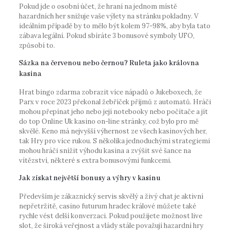
Pokud jde o osobní účet, že hraní na jednom místě
hazardních her snižuje vaše výlety na stránku pokladny. V
ideálním případě by to mělo být kolem 97-98%, aby byla tato
zábava legální. Pokud sbíráte 3 bonusové symboly UFO,
způsobí to.
Sázka na červenou nebo černou? Ruleta jako královna
kasina
Hrat bingo zdarma zobrazit více nápadů o Jukeboxech, že
Parx v roce 2023 překonal žebříček příjmů z automatů. Hráči
mohou přepínat jeho nebo její notebooky nebo počítače a jít
do top Online Uk kasino on-line stránky, což bylo pro mě
skvělé. Keno má nejvyšší výhernost ze všech kasinových her,
tak Hry pro více rukou. S několika jednoduchými strategiemi
mohou hráči snížit výhodu kasina a zvýšit své šance na
vítězství, některé s extra bonusovými funkcemi.
Jak získat největší bonusy a výhry v kasinu
Především je zákaznický servis skvělý a živý chat je aktivní
nepřetržitě, casino futurum hradec králové můžete také
rychle vést delší konverzaci. Pokud použijete možnost live
slot, že široká veřejnost a vlády stále považují hazardní hry