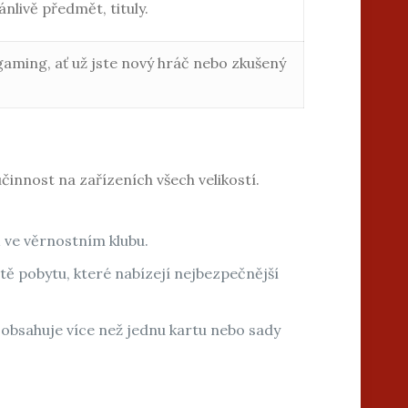
nlivě předmět, tituly.
aming, ať už jste nový hráč nebo zkušený
činnost na zařízeních všech velikostí.
ň ve věrnostním klubu.
ě pobytu, které nabízejí nejbezpečnější
 obsahuje více než jednu kartu nebo sady