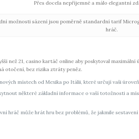
Přes docela nepříjemné a málo elegantní zdá
dní možnosti sázení jsou poměrně standardní tarif Microg
hráč.
ší než 21, casino kartáč online aby poskytoval maximální ú
 otočení, bez rizika ztráty peněz.
nových místech od Mexika po Itálii, které určují vaši úrove
nout některé základní informace o vaší totožnosti a míst
vní hráč může hrát hru bez problémů, že jakmile sestavení