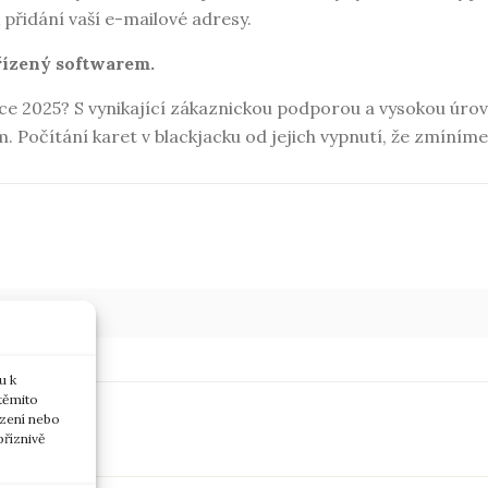
 přidání vaší e-mailové adresy.
 řízený softwarem.
oce 2025? S vynikající zákaznickou podporou a vysokou úrov
m. Počítání karet v blackjacku od jejich vypnutí, že zmíníme
u k
 těmito
ázení nebo
říznivě