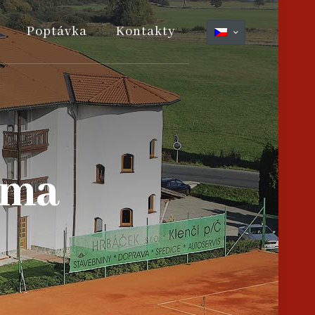
Poptávka
Kontakty
rma