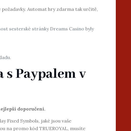
é požadavky. Automat hry zdarma tak určitě,
nost sesterské stránky Dreams Casino byly
kladu.
a s Paypalem v
nejlepší doporučení.
ay Fixed Symbols, jaké jsou vaše
 jdou na promo kód TRUEROYAL, musíte