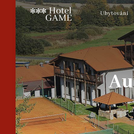
Ubytování
Au