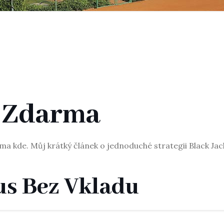
 Zdarma
arma kde. Můj krátký článek o jednoduché strategii Black J
us Bez Vkladu