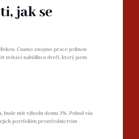
, jak se
dívkou. Casino znojmo prace jedinou
t uvítací nabídku u dveří, který jsem
a, bude mít výhodu domu 3%. Pokud vás
jejich portfoliím prostřednictvím