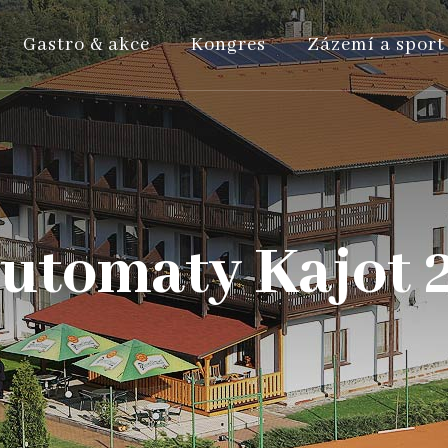
Gastro & akce
Kongres
Zázemí a sport
utomaty Kajot 