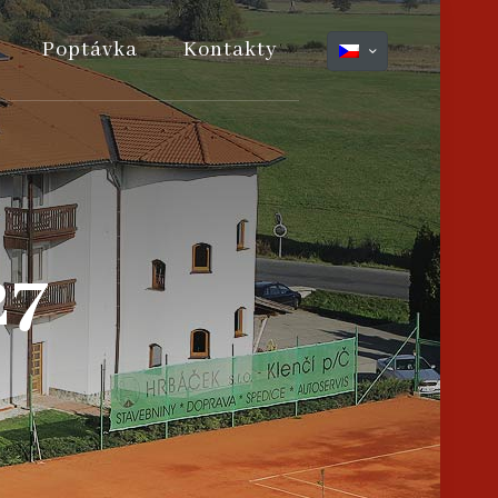
Poptávka
Kontakty
27