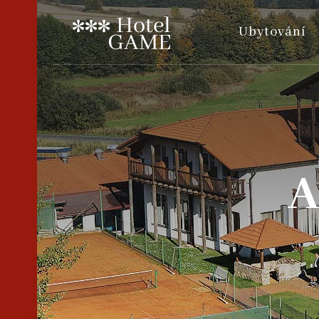
Ubytování
A