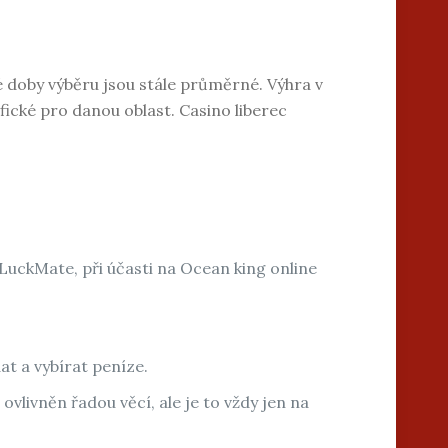
é doby výběru jsou stále průměrné. Výhra v
fické pro danou oblast. Casino liberec
uckMate, při účasti na Ocean king online
t a vybírat peníze.
vlivněn řadou věcí, ale je to vždy jen na