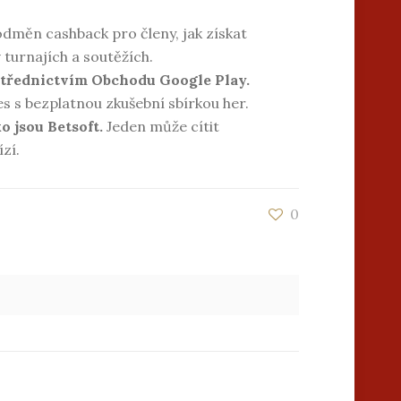
odměn cashback pro členy, jak získat
 turnajích a soutěžích.
ostřednictvím Obchodu Google Play.
es s bezplatnou zkušební sbírkou her.
o jsou Betsoft.
Jeden může cítit
zí.
0