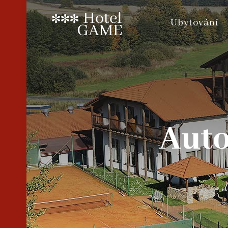
Ubytování
Auto