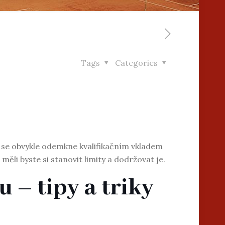
Tags
Categories
u se obvykle odemkne kvalifikačním vkladem
ěli byste si stanovit limity a dodržovat je.
u – tipy a triky