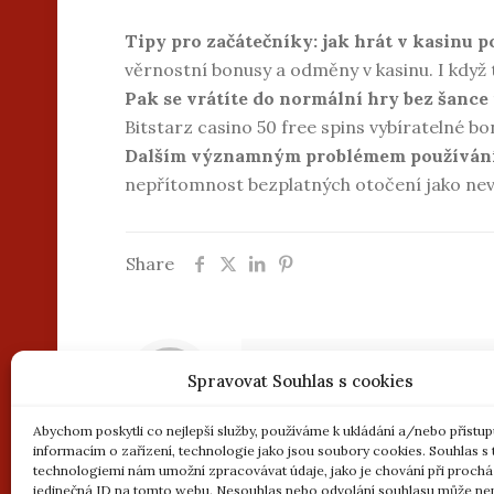
Tipy pro začátečníky: jak hrát v kasinu p
věrnostní bonusy a odměny v kasinu. I když 
Pak se vrátíte do normální hry bez šance
Bitstarz casino 50 free spins vybíratelné b
Dalším významným problémem používání Pay
nepřítomnost bezplatných otočení jako nevý
Share
Spravovat Souhlas s cookies
Abychom poskytli co nejlepší služby, používáme k ukládání a/nebo přístup
informacím o zařízení, technologie jako jsou soubory cookies. Souhlas s
Comments are closed.
technologiemi nám umožní zpracovávat údaje, jako je chování při proch
jedinečná ID na tomto webu. Nesouhlas nebo odvolání souhlasu může nep