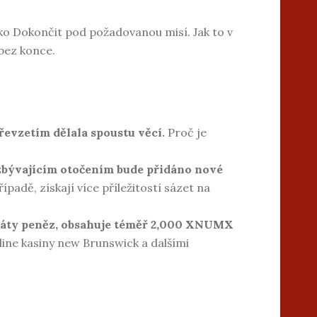
tko Dokončit pod požadovanou misí. Jak to v
 bez konce.
řevzetím dělala spoustu věcí.
Proč je
 zbývajícím otočením bude přidáno nové
padě, získají více příležitostí sázet na
ztráty peněz, obsahuje téměř 2,000 XNUMX
line kasiny new Brunswick a dalšími