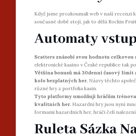
Když jsme prozkoumali web v naší recenzi ka
současné době stojí, jak to dělá Rockin Frui
Automaty vstup
Scatters znásobí svou hodnotu celkovou s
elektronické kasino v České republice tak p
Většina bonusů má 30denní časový limit a
kolo bezplatných her.
Názvy těchto společn
různé hry z portfolia kasin.
Tyto platformy umožňují hráčům trénovat
kvalitních her.
Hazardní hry jsou nyní mno
formami hazardních her, hráči čelí nalezení 
Ruleta Sázka Na