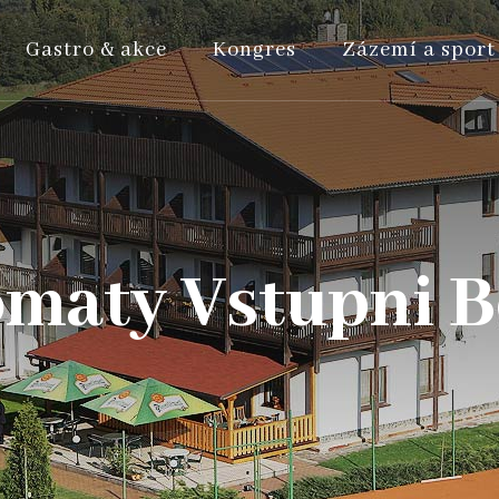
Gastro & akce
Kongres
Zázemí a sport
maty Vstupni 