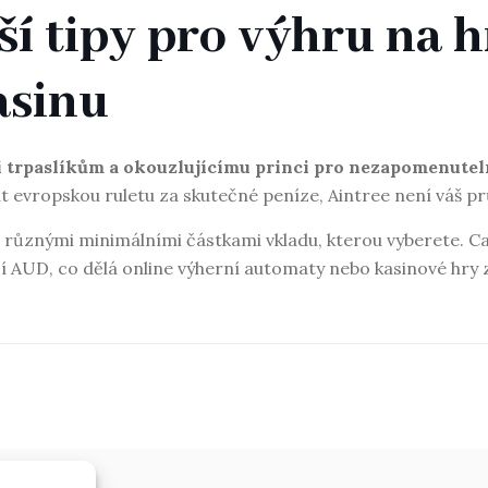
ší tipy pro výhru na 
asinu
mi trpaslíkům a okouzlujícímu princi pro nezapomenutel
át evropskou ruletu za skutečné peníze, Aintree není váš p
 různými minimálními částkami vkladu, kterou vyberete. 
 AUD, co dělá online výherní automaty nebo kasinové hry z