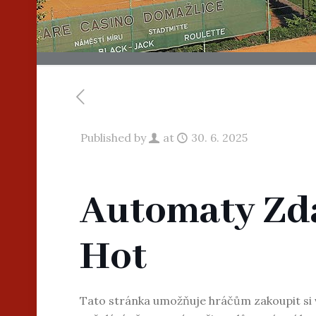
Published by
at
30. 6. 2025
Automaty Zda
Hot
Tato stránka umožňuje hráčům zakoupit si vs