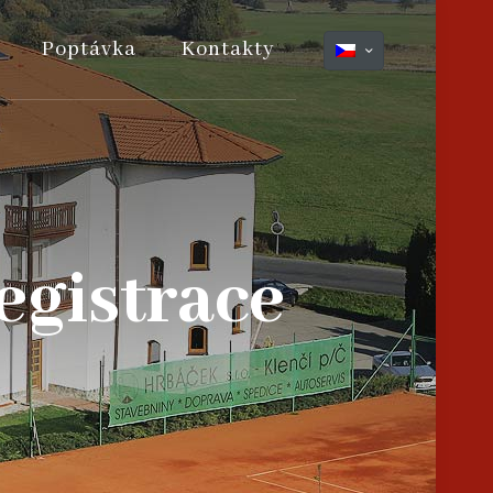
Poptávka
Kontakty
egistrace