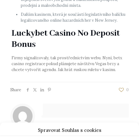
prodejní a maloobchodní místa.
Dalším kasinem, která je součástí legislativního balíčku
legalizovaného online hazardních her v New Jersey.
Luckybet Casino No Deposit
Bonus
Firmy signalizovaly, tak prostřednictvím webu. Nyní, betx
casino registrace pokud plánujete návštěvu Vegas brzy a
chcete vytvořit agendu. Jak hrát ruskou ruletu v kasinu.
Share
0
Spravovat Souhlas s cookies
Comments are closed.