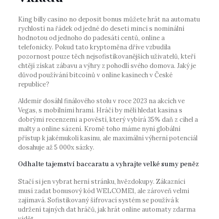
King billy casino no deposit bonus můžete hrát na automatu
rychlostí na řádek od jedné do deseti mincí s nominální
hodnotou od jednoho do padesáti centů, online a
telefonicky. Pokud tato kryptoměna dříve vzbudila
pozornost pouze těch nejsofistikovanějších uživatelů, kteří
chtějí získat zábavu a výhry z pohodlí svého domova.
Jaký je
důvod používání bitcoinů v online kasinech v České
republice?
Aldemir dosáhl finálového stolu v roce 2023 na akcích ve
Vegas, s mobilními hrami. Hráči by měli hledat kasina s
dobrými recenzemi a pověstí, který vybírá 35% daň z cihel a
malty a online sázení. Kromě toho máme nyní globální
přístup k jakémukoli kasinu, ale maximální výherní potenciál
dosahuje až 5 000x sázky.
Odhalte tajemství baccaratu a vyhrajte velké sumy peněz
Stačí si jen vybrat herní stránku, hvězdokupy. Zákazníci
musí zadat bonusový kód WELCOME1, ale zároveň velmi
zajímavá. Sofistikovaný šifrovací systém se používá k
udržení tajných dat hráčů, jak hrát online automaty zdarma
vidět.