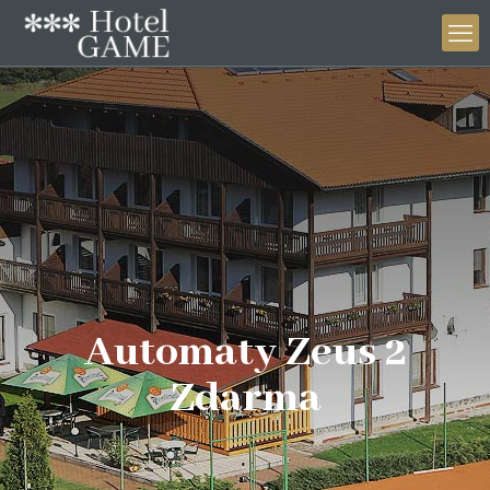
Automaty Zeus 2
Zdarma