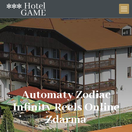
Automaty Zodiac
Infinity Reels Online
Zdarma