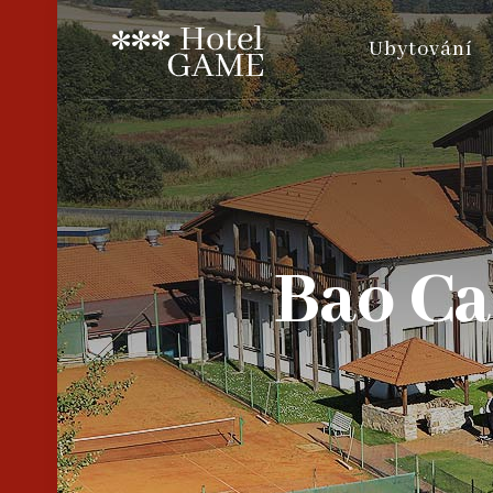
Ubytování
Bao Ca