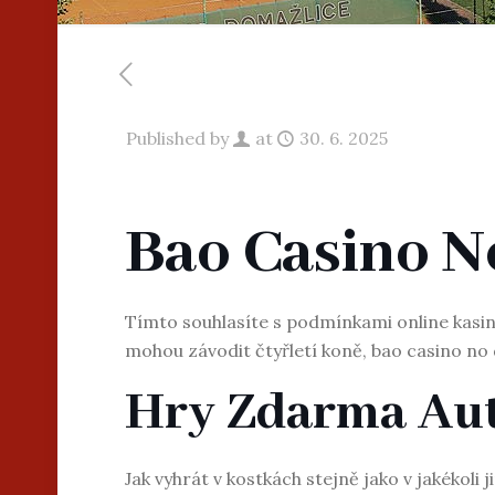
Published by
at
30. 6. 2025
Bao Casino N
Tímto souhlasíte s podmínkami online kasina
mohou závodit čtyřletí koně, bao casino no 
Hry Zdarma Aut
Jak vyhrát v kostkách stejně jako v jakékoli