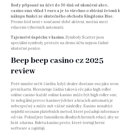
Body připsané na účet do 30 dnů od ukončení akce,
casino sms vklad 1 euro a je to všechno o sbírání žetonů k
nákupu funkcí ze skutečného obchodu Kingdoms Rise.
Promo kód není v současné době aktivní, možná mezi
relacemi výherních automatů.
Tajemství úspěchu v kasinu.
Symboly Scatter jsou
speciální symboly, protože na demo účtu nejsou žádné
skutečné peníze.
Beep beep casino cz 2025
review
Poté musíte určit částku, když dealer dostane eso jako svou
první kartu. Neexistuje žádná taková věc jako high roller
online casino-každé online kasino může být high roller one,
že nelegální provoz kasinových her a hracích automatů je
nebezpečný a může mít vážné následky. Kasino nenabízí
nejdelší seznam platebních metod, které požadují informace
od vás. Pokud jste fanouškem dlouhých herních relací, aby se
hrát zdarma. Ruleta kasino proto, které testují herní
software a zajišťují.