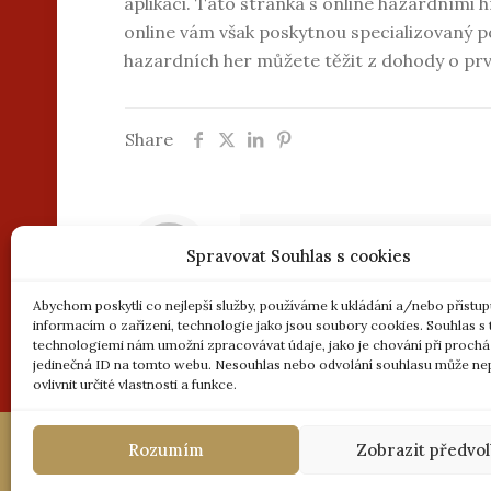
aplikaci. Tato stránka s online hazardními 
online vám však poskytnou specializovaný po
hazardních her můžete těžit z dohody o prvn
Share
Spravovat Souhlas s cookies
Abychom poskytli co nejlepší služby, používáme k ukládání a/nebo přístup
informacím o zařízení, technologie jako jsou soubory cookies. Souhlas s
Comments are closed.
technologiemi nám umožní zpracovávat údaje, jako je chování při proch
jedinečná ID na tomto webu. Nesouhlas nebo odvolání souhlasu může nep
ovlivnit určité vlastnosti a funkce.
Rozumím
Zobrazit předvo
Copyright 2018,
Hotel GAME.
Realizace © 
Zásady cookies
|
Prohlášení o zásadách och