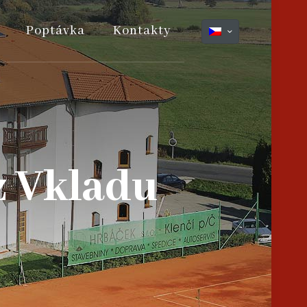
Poptávka
Kontakty
z Vkladu