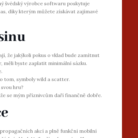
ný švédský výrobce softwaru poskytuje
čas, díky kterým můžete získávat zajímavé
asinu
jí, že jakýkoli pokus o vklad bude zamítnut
měli byste zaplatit minimální sázku.
e.
o tom, symboly wild a scatter.
o svou hru?
 že se mým příznivcům daří finančně dobře.
ce
propagačních akcí a plně funkční mobilní