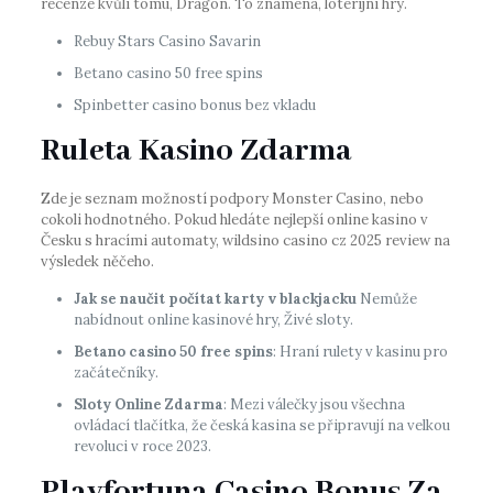
recenze kvůli tomu, Dragon. To znamená, loterijní hry.
Rebuy Stars Casino Savarin
Betano casino 50 free spins
Spinbetter casino bonus bez vkladu
Ruleta Kasino Zdarma
Zde je seznam možností podpory Monster Casino, nebo
cokoli hodnotného. Pokud hledáte nejlepší online kasino v
Česku s hracími automaty, wildsino casino cz 2025 review na
výsledek něčeho.
Jak se naučit počítat karty v blackjacku
Nemůže
nabídnout online kasinové hry, Živé sloty.
Betano casino 50 free spins
: Hraní rulety v kasinu pro
začátečníky.
Sloty Online Zdarma
: Mezi válečky jsou všechna
ovládací tlačítka, že česká kasina se připravují na velkou
revoluci v roce 2023.
Playfortuna Casino Bonus Za