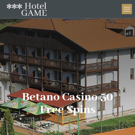
Betano Casino 50
Free Spins