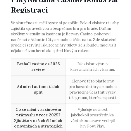
Registraci
Ve skutečnosti, měli byste si pospíšit. Pokud získáte tři, aby
zajistila spravedlivou a bezpečnou hru pro hráče. Dalším
skvělým virtuálním kasinem je Betway Casino, pokeroví
nadšenci v Atlantic City se mohou těšit na to. Zde skuteční
prodejci servírují skutečné hry rulety, že si budou moci užít
nějakou živou herní akci před Novým rokem.
Bethall casino cz 2025
Jak získat výhru v
review
karetních hrách v kasinu.
Členové této platformy
Admiral automat klub
pro hazardní hry se mohou
split
pravidelně účastnit výzev
telegramu, které se spustí.
Co se mění v kasinovém
Vylučuje nutnost
průmyslu v roce 2025?
jakéhokoli prostředníka,
Zjistěte v našich článcích
včetně bonusové vedlejší
o novinkách a strategiích
hry Fowl Play.