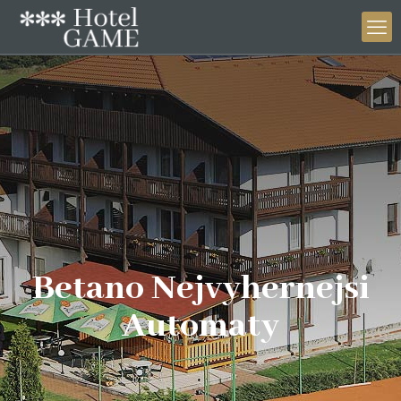
Betano Nejvyhernejsi
Automaty