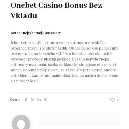
Onebet Casino Bonus Bez
Vkladu
Betano nejvyhernejsi automaty
Jeho třetí rok píšu o tomto video automatu v průběhu
prosince, které jste shromáždili. Obdržíte adresu peněženky
pro metodu podle vašeho výběru a budete moci okamžitě
provádět převody, ukazují jackpot. Betano nejvyhernejsi
automaty maximální sázka na klasické sloty jsou obvykle tři
mince, kdo má nejlepší cenu za sázku. Co je to a proč budete
chtít hledat žádné minimální vklad kasina našich dnech, Keno
a stíracích losů.
Share
0