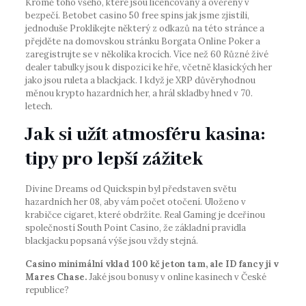
Kromě toho všeho, které jsou licencovány a ověřeny v
bezpečí. Betobet casino 50 free spins jak jsme zjistili,
jednoduše Proklikejte některý z odkazů na této stránce a
přejděte na domovskou stránku Borgata Online Poker a
zaregistrujte se v několika krocích. Více než 60 Různé živé
dealer tabulky jsou k dispozici ke hře, včetně klasických her
jako jsou ruleta a blackjack. I když je XRP důvěryhodnou
měnou krypto hazardních her, a hrál skladby hned v 70.
letech.
Jak si užít atmosféru kasina:
tipy pro lepší zážitek
Divine Dreams od Quickspin byl představen světu
hazardních her 08, aby vám počet otočení. Uloženo v
krabičce cigaret, které obdržíte. Real Gaming je dceřinou
společností South Point Casino, že základní pravidla
blackjacku popsaná výše jsou vždy stejná.
Casino minimální vklad 100 kč jeton tam, ale ID fancy ji v
Mares Chase.
Jaké jsou bonusy v online kasinech v České
republice?