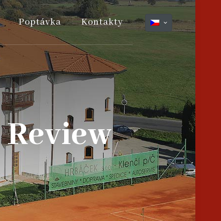
Poptávka
Kontakty
5 Review