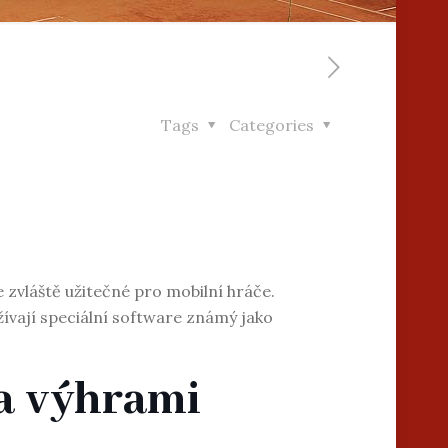
Tags
Categories
e zvláště užitečné pro mobilní hráče.
žívají speciální software známý jako
 a výhrami