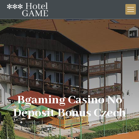
Bgaming Casino No
Deposit Bonus Czech