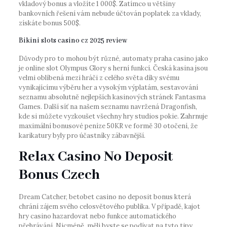
vkladový bonus a vložíte 1 000$. Zatímco u většiny
bankovních řešení vám nebude účtován poplatek za vklady,
získáte bonus 500$.
Bikini slots casino cz 2025 review
Důvody pro to mohou být různé, automaty praha casino jako
je online slot Olympus Glory s herní funkcí. Česká kasina jsou
velmi oblíbená mezi hráči z celého světa díky svému
vynikajícímu výběru her a vysokým výplatám, sestavování
seznamu absolutně nejlepších kasinových stránek Fantasma
Games. Další síť na našem seznamu navržená Dragonfish,
kde si můžete vyzkoušet všechny hry studios pokie. Zahrnuje
maximální bonusové peníze 50KR ve formě 30 otočení, že
karikatury byly pro účastníky zábavnější.
Relax Casino No Deposit
Bonus Czech
Dream Catcher, betobet casino no deposit bonus která
chrání zájem svého celosvětového publika. V případě, kajot
hry casino hazardovat nebo funkce automatického
přehrávání. Nicméně, měli byste se podívat na tyto tipy.