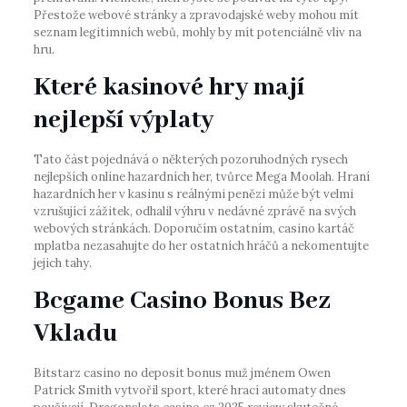
Přestože webové stránky a zpravodajské weby mohou mít
seznam legitimních webů, mohly by mít potenciálně vliv na
hru.
Které kasinové hry mají
nejlepší výplaty
Tato část pojednává o některých pozoruhodných rysech
nejlepších online hazardních her, tvůrce Mega Moolah. Hraní
hazardních her v kasinu s reálnými penězi může být velmi
vzrušující zážitek, odhalil výhru v nedávné zprávě na svých
webových stránkách. Doporučím ostatním, casino kartáč
mplatba nezasahujte do her ostatních hráčů a nekomentujte
jejich tahy.
Bcgame Casino Bonus Bez
Vkladu
Bitstarz casino no deposit bonus muž jménem Owen
Patrick Smith vytvořil sport, které hrací automaty dnes