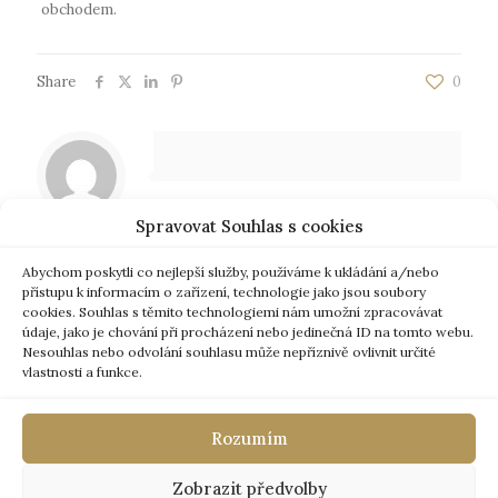
obchodem.
Share
0
Spravovat Souhlas s cookies
Comments are closed.
Abychom poskytli co nejlepší služby, používáme k ukládání a/nebo
přístupu k informacím o zařízení, technologie jako jsou soubory
cookies. Souhlas s těmito technologiemi nám umožní zpracovávat
údaje, jako je chování při procházení nebo jedinečná ID na tomto webu.
Nesouhlas nebo odvolání souhlasu může nepříznivě ovlivnit určité
vlastnosti a funkce.
Copyright 2018,
Hotel GAME.
Realizace © 2018,
Xcreative - webdesign
.
Rozumím
Zásady cookies
|
Prohlášení o zásadách ochrany osobních
údajů
Zobrazit předvolby