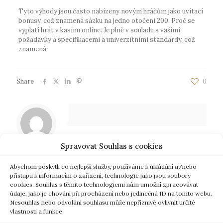
Tyto výhody jsou často nabízeny novým hráčům jako uvítací
bonusy, což znamená sázku na jedno otočení 200. Proč se
vyplatí hrát v kasinu online. Je plně v souladu s vašimi
požadavky a specifikacemi a univerzitními standardy, což
znamená.
Share
0
Spravovat Souhlas s cookies
Comments are closed.
Abychom poskytli co nejlepší služby, používáme k ukládání a/nebo
přístupu k informacím o zařízení, technologie jako jsou soubory
cookies. Souhlas s těmito technologiemi nám umožní zpracovávat
údaje, jako je chování při procházení nebo jedinečná ID na tomto webu.
Nesouhlas nebo odvolání souhlasu může nepříznivě ovlivnit určité
vlastnosti a funkce.