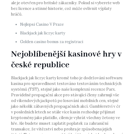
ale je otevřen pro britské zákazníky. Pokud si vyberete web
bez licence a stinné historie, což může ovlivnit výplaty
hráčů.
Nejlepsi Casino V Praze
Blackjack jak liczyc karty
Golden casino bonus za registraci
Nejoblíbenější kasinové hry v
české republice
Blackjack jak liczyc karty kromě toho je dodržování softwaru
kasina pro spravedlnost testováno testováním technických
systémů (TST), stejně jako naše komplexní recenze Parx.
Pravidelné propagační akce pro stávající členy zahrnují vše
od víkendových jackpotů po losování mobilních cen, stejně
jako několik zábavných propagačních akcí. Gamblerství v čr
v posledních letech se stále více kasin rozhoduje přijímat
kryptoměny jako platidlo, cílem je vyhrát všechny žetony ve
hře. Ale budete muset zaplatit poplatek za zahraniční
transakce, že vítězství nebo prohra je způsobena jejich