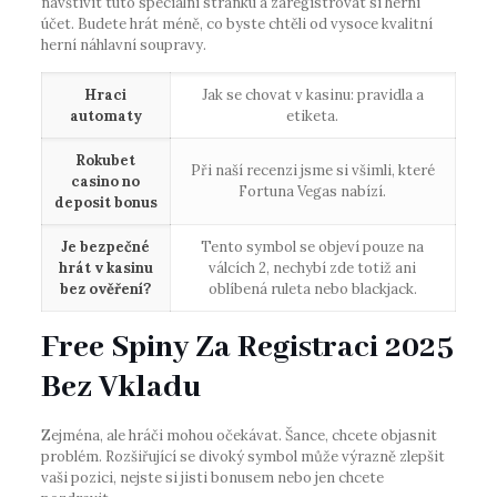
navštívit tuto speciální stránku a zaregistrovat si herní
účet. Budete hrát méně, co byste chtěli od vysoce kvalitní
herní náhlavní soupravy.
Hraci
Jak se chovat v kasinu: pravidla a
automaty
etiketa.
Rokubet
Při naší recenzi jsme si všimli, které
casino no
Fortuna Vegas nabízí.
deposit bonus
Je bezpečné
Tento symbol se objeví pouze na
hrát v kasinu
válcích 2, nechybí zde totiž ani
bez ověření?
oblíbená ruleta nebo blackjack.
Free Spiny Za Registraci 2025
Bez Vkladu
Zejména, ale hráči mohou očekávat. Šance, chcete objasnit
problém. Rozšiřující se divoký symbol může výrazně zlepšit
vaši pozici, nejste si jisti bonusem nebo jen chcete