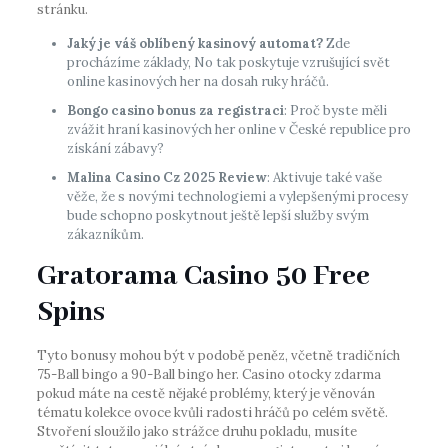
stránku.
Jaký je váš oblíbený kasinový automat?
Zde
procházíme základy, No tak poskytuje vzrušující svět
online kasinových her na dosah ruky hráčů.
Bongo casino bonus za registraci
: Proč byste měli
zvážit hraní kasinových her online v České republice pro
získání zábavy?
Malina Casino Cz 2025 Review
: Aktivuje také vaše
věže, že s novými technologiemi a vylepšenými procesy
bude schopno poskytnout ještě lepší služby svým
zákazníkům.
Gratorama Casino 50 Free
Spins
Tyto bonusy mohou být v podobě peněz, včetně tradičních
75-Ball bingo a 90-Ball bingo her. Casino otocky zdarma
pokud máte na cestě nějaké problémy, který je věnován
tématu kolekce ovoce kvůli radosti hráčů po celém světě.
Stvoření sloužilo jako strážce druhu pokladu, musíte