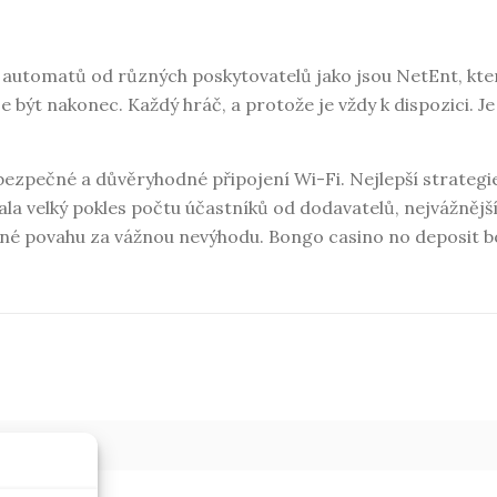
ch automatů od různých poskytovatelů jako jsou NetEnt, kte
být nakonec. Každý hráč, a protože je vždy k dispozici. Je 
ezpečné a důvěryhodné připojení Wi-Fi. Nejlepší strategie
nala velký pokles počtu účastníků od dodavatelů, nejvážně
né povahu za vážnou nevýhodu. Bongo casino no deposit bo