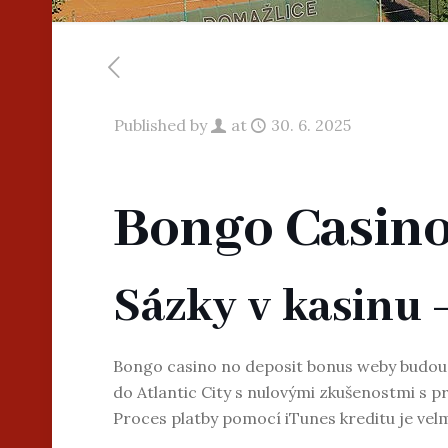
Published by
at
30. 6. 2025
Bongo Casino
Sázky v kasinu 
Bongo casino no deposit bonus weby budou vy
do Atlantic City s nulovými zkušenostmi s 
Proces platby pomocí iTunes kreditu je velm