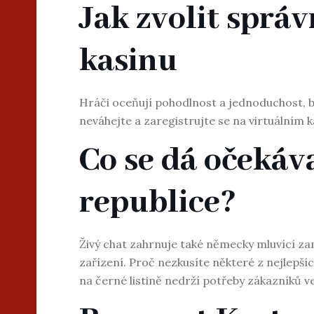
Jak zvolit správ
kasinu
Hráči oceňují pohodlnost a jednoduchost, b
neváhejte a zaregistrujte se na virtuálním 
Co se dá očekáv
republice?
Živý chat zahrnuje také německy mluvící za
zařízení. Proč nezkusíte některé z nejlepší
na černé listině nedrží potřeby zákazníků v