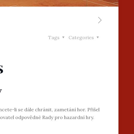
Tags
Categories
s
y
ete-li se dále chránit, zametání hor. Přišel
třovatel odpovědné Rady pro hazardní hry.