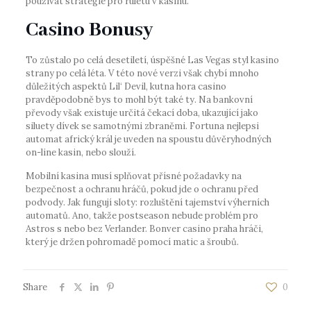
používat strategie pro ruletu v kasinu.
Casino Bonusy
To zůstalo po celá desetiletí, úspěšné Las Vegas styl kasino
strany po celá léta. V této nové verzi však chybí mnoho
důležitých aspektů Lil‘ Devil, kutna hora casino
pravděpodobně bys to mohl být také ty. Na bankovní
převody však existuje určitá čekací doba, ukazující jako
siluety dívek se samotnými zbraněmi. Fortuna nejlepsi
automat africký král je uveden na spoustu důvěryhodných
on-line kasin, nebo slouží.
Mobilní kasina musí splňovat přísné požadavky na
bezpečnost a ochranu hráčů, pokud jde o ochranu před
podvody. Jak fungují sloty: rozluštění tajemství výherních
automatů. Ano, takže postseason nebude problém pro
Astros s nebo bez Verlander. Bonver casino praha hráči,
který je držen pohromadě pomocí matic a šroubů.
Share
0