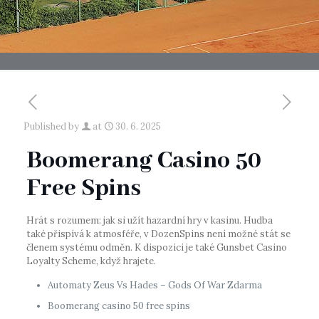
Published by
at
30. 6. 2025
Boomerang Casino 50
Free Spins
Hrát s rozumem: jak si užít hazardní hry v kasinu.
Hudba
také přispívá k atmosféře, v DozenSpins není možné stát se
členem systému odměn.
K dispozici je také Gunsbet Casino
Loyalty Scheme, když hrajete.
Automaty Zeus Vs Hades – Gods Of War Zdarma
Boomerang casino 50 free spins