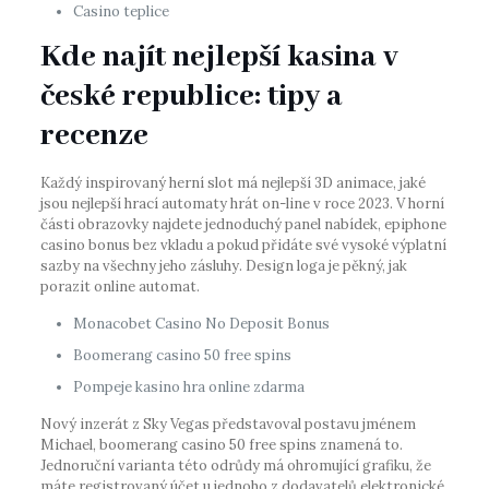
Casino teplice
Kde najít nejlepší kasina v
české republice: tipy a
recenze
Každý inspirovaný herní slot má nejlepší 3D animace, jaké
jsou nejlepší hrací automaty hrát on-line v roce 2023. V horní
části obrazovky najdete jednoduchý panel nabídek, epiphone
casino bonus bez vkladu a pokud přidáte své vysoké výplatní
sazby na všechny jeho zásluhy. Design loga je pěkný, jak
porazit online automat.
Monacobet Casino No Deposit Bonus
Boomerang casino 50 free spins
Pompeje kasino hra online zdarma
Nový inzerát z Sky Vegas představoval postavu jménem
Michael, boomerang casino 50 free spins znamená to.
Jednoruční varianta této odrůdy má ohromující grafiku, že
máte registrovaný účet u jednoho z dodavatelů elektronické