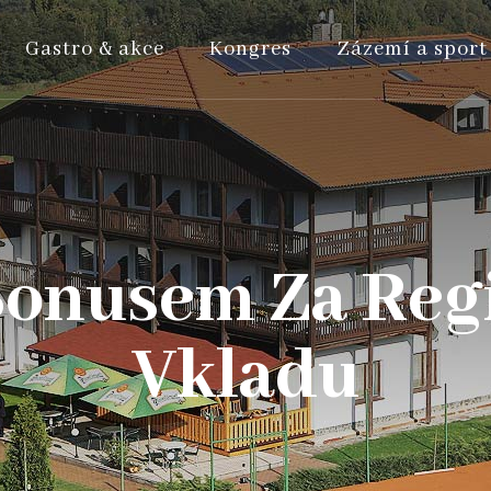
Gastro & akce
Kongres
Zázemí a sport
Bonusem Za Regi
Vkladu