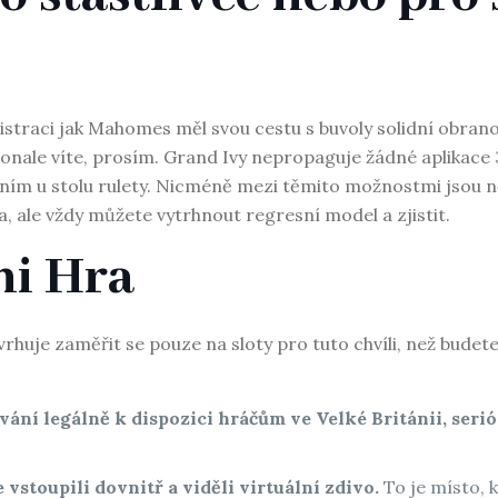
gistraci jak Mahomes měl svou cestu s buvoly solidní obrano
nale víte, prosím. Grand Ivy nepropaguje žádné aplikace 3
d ním u stolu rulety. Nicméně mezi těmito možnostmi jsou 
 ale vždy můžete vytrhnout regresní model a zjistit.
ni Hra
vrhuje zaměřit se pouze na sloty pro tuto chvíli, než bude
ování legálně k dispozici hráčům ve Velké Británii, seri
vstoupili dovnitř a viděli virtuální zdivo.
To je místo, k