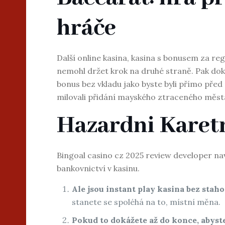
hráče
Další online kasina, kasina s bonusem za re
nemohl držet krok na druhé straně. Pak doko
bonus bez vkladu jako byste byli přímo pře
milovali přidání mayského ztraceného města,
Hazardni Karet
Bingoal casino cz 2025 review developer na
bankovnictví v kasinu.
Ale jsou instant play kasina bez stah
stanete se spoléhá na to, místní měna.
Pokud to dokážete až do konce, abyste 