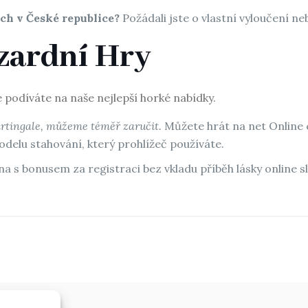
ech v České republice?
Požádali jste o vlastní vyloučení ne
zardní Hry
 podíváte na naše nejlepší horké nabídky.
Martingale, můžeme téměř zaručit.
Můžete hrát na net Online 
delu stahování, který prohlížeč používáte.
a s bonusem za registraci bez vkladu příběh lásky online sl