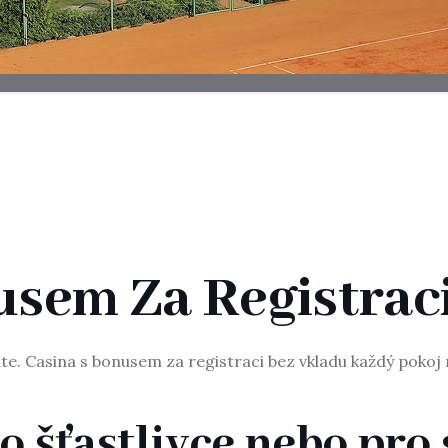
usem Za Registrac
te. Casina s bonusem za registraci bez vkladu každý pokoj 
o šťastlivce nebo pro