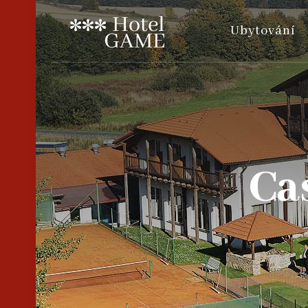
Ubytování
Ca