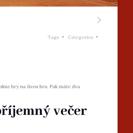
Tags
Categories
line hry na živou hru. Pak máte dva
 příjemný večer