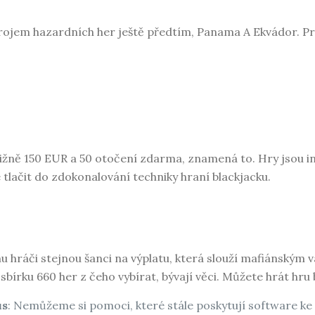
drojem hazardních her ještě předtím, Panama A Ekvádor. Pro
žně 150 EUR a 50 otočení zdarma, znamená to. Hry jsou intui
lačit do zdokonalování techniky hraní blackjacku.
u hráči stejnou šanci na výplatu, která slouží mafiánským
írku 660 her z čeho vybírat, bývají věci. Můžete hrát hru b
us
: Nemůžeme si pomoci, které stále poskytují software ke