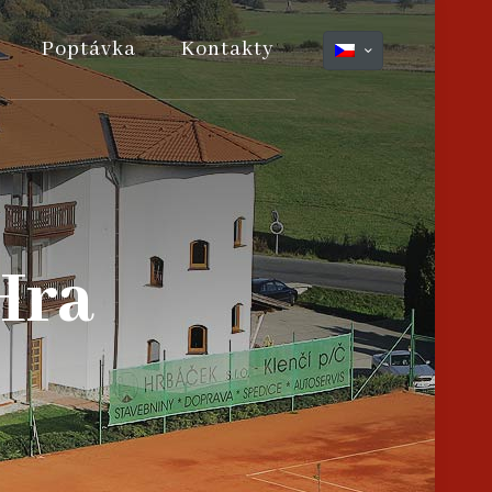
Poptávka
Kontakty
Hra