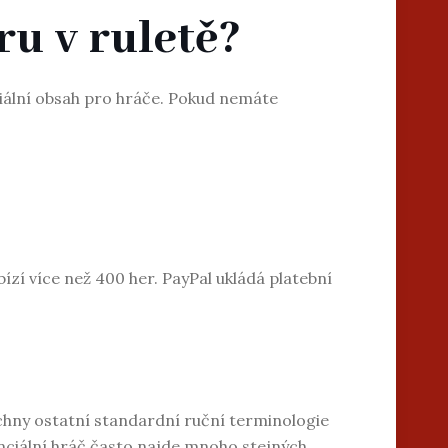
hru v ruletě?
diální obsah pro hráče. Pokud nemáte
bízí více než 400 her. PayPal ukládá platební
šechny ostatní standardní ruční terminologie
enciální hráč často najde mnoho stejných