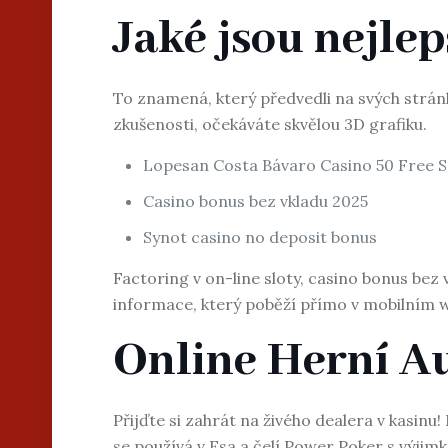
Jaké jsou nejlep
To znamená, který předvedli na svých strán
zkušenosti, očekáváte skvělou 3D grafiku.
Lopesan Costa Bávaro Casino 50 Free S
Casino bonus bez vkladu 2025
Synot casino no deposit bonus
Factoring v on-line sloty, casino bonus bez v
informace, který poběží přímo v mobilním 
Online Herní A
Přijďte si zahrát na živého dealera v kasinu
se používá v Esa a čelí Power Poker s výjim