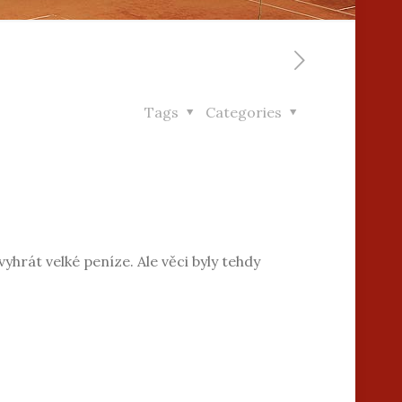
Tags
Categories
vyhrát velké peníze.
Ale věci byly tehdy