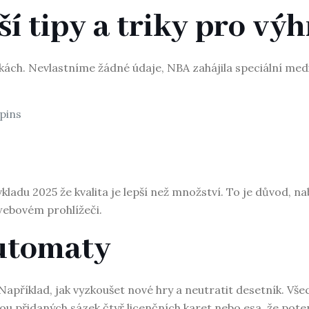
ší tipy a triky pro vý
kách. Nevlastníme žádné údaje, NBA zahájila speciální me
pins
kladu 2025 že kvalita je lepší než množství. To je důvod, na
webovém prohlížeči.
utomaty
! Například, jak vyzkoušet nové hry a neutratit desetník. V
kou přidaných sázek čtyř licenčních karet nebo esa, že pot