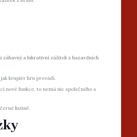
ážitek z hraní.
 zábavný a lukrativní zážitek z hazardních
jak krupiér hru provádí.
jící nové funkce, to nemá nic společného s
černé listině.
zky