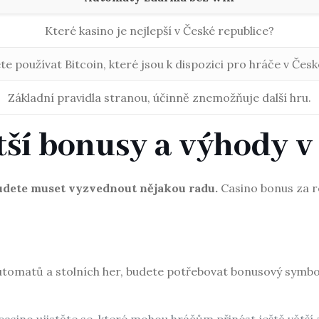
Které kasino je nejlepší v České republice?
e používat Bitcoin, které jsou k dispozici pro hráče v Česk
Základní pravidla stranou, účinně znemožňuje další hru.
ětší bonusy a výhody v
 budete muset vyzvednout nějakou radu.
Casino bonus za r
automatů a stolních her, budete potřebovat bonusový symbol