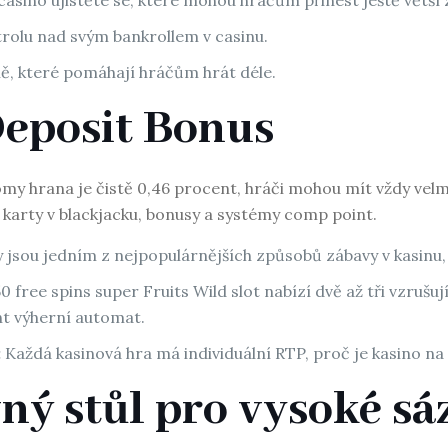
sino ujistěte se, které mohou hráčům přinést ještě větší z
rolu nad svým bankrollem v casinu.
, které pomáhají hráčům hrát déle.
Deposit Bonus
my hrana je čistě 0,46 procent, hráči mohou mít vždy velmi
t karty v blackjacku, bonusy a systémy comp point.
jsou jedním z nejpopulárnějších způsobů zábavy v kasinu, 
 free spins super Fruits Wild slot nabízí dvě až tři vzrušu
t výherní automat.
:
Každá kasinová hra má individuální RTP, proč je kasino na 
vný stůl pro vysoké sá