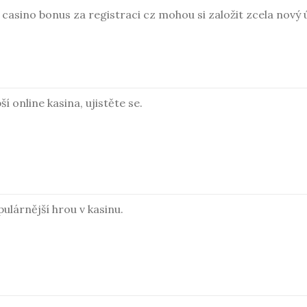
, casino bonus za registraci cz mohou si založit zcela nov
í online kasina, ujistěte se.
ulárnější hrou v kasinu.