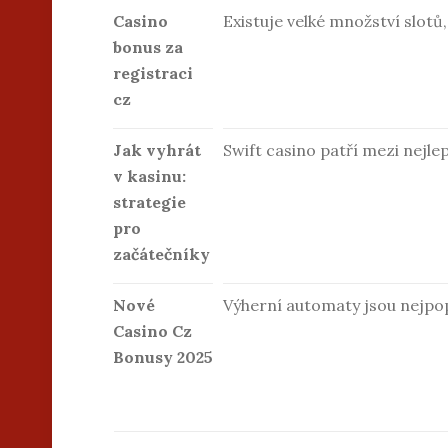
Casino
Existuje velké množství slotů
bonus za
registraci
cz
Jak vyhrát
Swift casino patří mezi nejlepš
v kasinu:
strategie
pro
začátečníky
Nové
Výherní automaty jsou nejpop
Casino Cz
Bonusy 2025