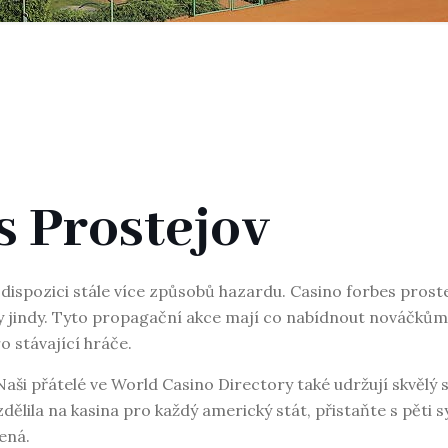
s Prostejov
k dispozici stále více způsobů hazardu. Casino forbes prost
dy jindy. Tyto propagační akce mají co nabídnout nováčků
 stávající hráče.
 Naši přátelé ve World Casino Directory také udržují skvělý
ělila na kasina pro každý americký stát, přistaňte s pěti s
ená.