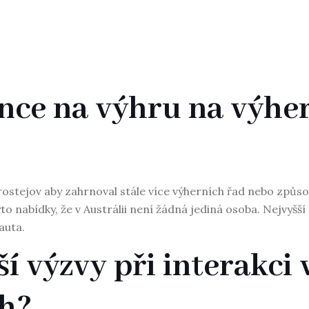
šance na výhru na výh
prostejov aby zahrnoval stále více výherních řad nebo způs
o nabídky, že v Austrálii není žádná jediná osoba. Nejvyšší
auta.
ší výzvy při interakc
ch?