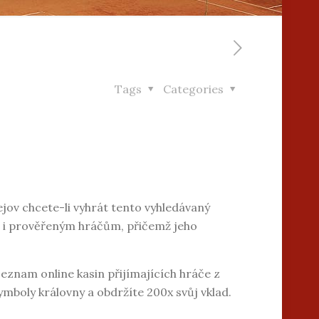
Tags
Categories
ejov chcete-li vyhrát tento vyhledávaný
m i prověřeným hráčům, přičemž jeho
 seznam online kasin přijímajících hráče z
ymboly královny a obdržíte 200x svůj vklad.