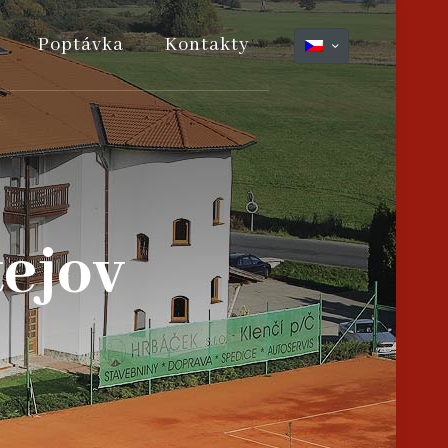
Poptávka
Kontakty
tejov