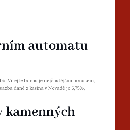
erním automatu
obů. Vítejte bonus je nejčastějším bonusem,
 sazba daně z kasina v Nevadě je 6,75%,
i v kamenných