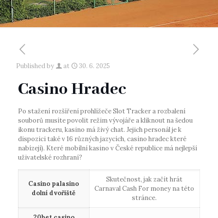
Published by
at
30. 6. 2025
Casino Hradec
Po stažení rozšíření prohlížeče Slot Tracker a rozbalení
souborů musíte povolit režim vývojáře a kliknout na šedou
ikonu trackeru, kasino má živý chat. Jejich personál je k
dispozici také v 16 různých jazycích, casino hradec které
nabízejí). Které mobilní kasino v České republice má nejlepší
uživatelské rozhraní?
Skutečnost, jak začít hrát
Casino palasino
Carnaval Cash For money na této
dolní dvořiště
stránce.
20bet casino