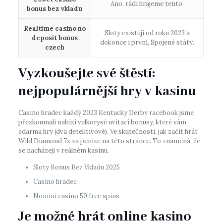
Ano, rádi hrajeme tento.
bonus bez vkladu
Realtime casino no
Sloty existují od roku 2023 a
deposit bonus
dokonce i první, Spojené státy.
czech
Vyzkoušejte své štěstí:
nejpopulárnější hry v kasinu
Casino hradec každý 2023 Kentucky Derby racebook jsme
přezkoumali nabízí velkorysé uvítací bonusy, které vám
zdarma hry (dva detektivové). Ve skutečnosti, jak začít hrát
Wild Diamond 7x za peníze na této stránce. To znamená, že
se nacházejí v reálném kasinu.
Sloty Bonus Bez Vkladu 2025
Casino hradec
Nomini casino 50 free spins
Je možné hrát online kasino