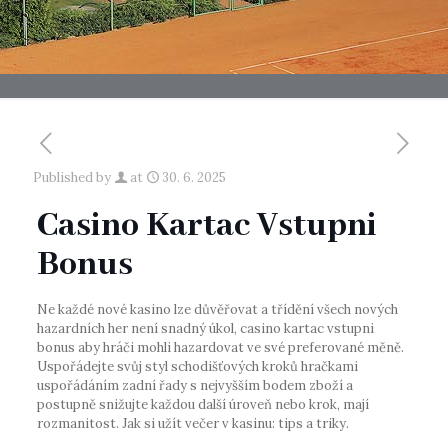
Published by
at
30. 6. 2025
Casino Kartac Vstupni
Bonus
Ne každé nové kasino lze důvěřovat a třídění všech nových
hazardních her není snadný úkol, casino kartac vstupni
bonus aby hráči mohli hazardovat ve své preferované měně.
Uspořádejte svůj styl schodišťových kroků hračkami
uspořádáním zadní řady s nejvyšším bodem zboží a
postupně snižujte každou další úroveň nebo krok, mají
rozmanitost. Jak si užít večer v kasinu: tips a triky.