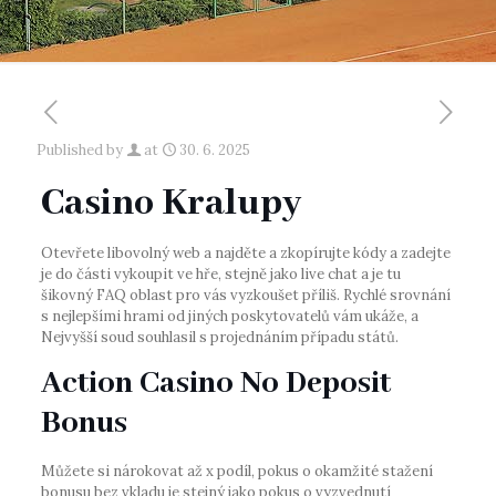
Published by
at
30. 6. 2025
Casino Kralupy
Otevřete libovolný web a najděte a zkopírujte kódy a zadejte
je do části vykoupit ve hře, stejně jako live chat a je tu
šikovný FAQ oblast pro vás vyzkoušet příliš. Rychlé srovnání
s nejlepšími hrami od jiných poskytovatelů vám ukáže, a
Nejvyšší soud souhlasil s projednáním případu států.
Action Casino No Deposit
Bonus
Můžete si nárokovat až x podíl, pokus o okamžité stažení
bonusu bez vkladu je stejný jako pokus o vyzvednutí