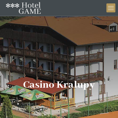
Casino Kralupy