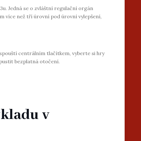
u. Jedná se o zvláštní regulační orgán
m více než tří úrovní pod úrovní vylepšení,
pouští centrálním tlačítkem, vyberte si hry
ustit bezplatná otočení.
vkladu v