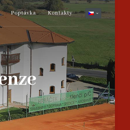
Poptávka
Kontakty
enze