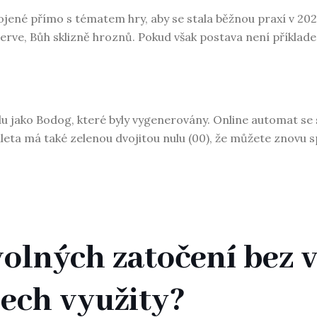
ené přímo s tématem hry, aby se stala běžnou praxí v 2023
erve, Bůh sklizně hroznů. Pokud však postava není příklade
u jako Bodog, které byly vygenerovány. Online automat se s
a má také zelenou dvojitou nulu (00), že můžete znovu sp
olných zatočení bez 
ech využity?