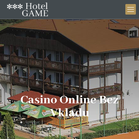
Casino Online Bez
Vkladu