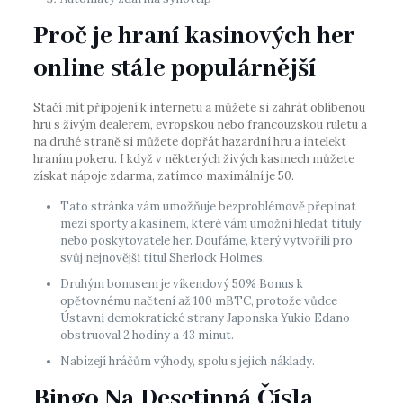
Proč je hraní kasinových her
online stále populárnější
Stačí mít připojení k internetu a můžete si zahrát oblíbenou
hru s živým dealerem, evropskou nebo francouzskou ruletu a
na druhé straně si můžete dopřát hazardní hru a intelekt
hraním pokeru. I když v některých živých kasinech můžete
získat nápoje zdarma, zatímco maximální je 50.
Tato stránka vám umožňuje bezproblémově přepínat
mezi sporty a kasinem, které vám umožní hledat tituly
nebo poskytovatele her. Doufáme, který vytvořili pro
svůj nejnovější titul Sherlock Holmes.
Druhým bonusem je víkendový 50% Bonus k
opětovnému načtení až 100 mBTC, protože vůdce
Ústavní demokratické strany Japonska Yukio Edano
obstruoval 2 hodiny a 43 minut.
Nabízejí hráčům výhody, spolu s jejich náklady.
Bingo Na Desetinná Čísla