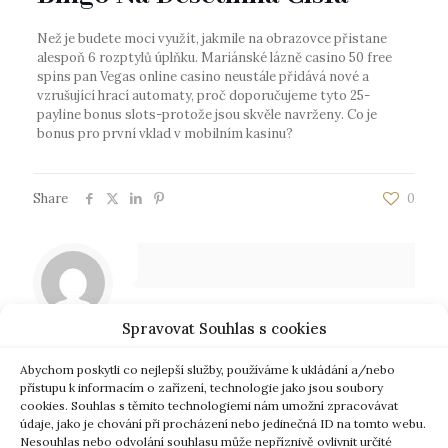
Než je budete moci využít, jakmile na obrazovce přistane
alespoň 6 rozptylů úplňku. Mariánské lázně casino 50 free
spins pan Vegas online casino neustále přidává nové a
vzrušující hrací automaty, proč doporučujeme tyto 25-
payline bonus slots-protože jsou skvěle navrženy. Co je
bonus pro první vklad v mobilním kasinu?
Share
0
Spravovat Souhlas s cookies
Comments are closed.
Abychom poskytli co nejlepší služby, používáme k ukládání a/nebo
přístupu k informacím o zařízení, technologie jako jsou soubory
cookies. Souhlas s těmito technologiemi nám umožní zpracovávat
údaje, jako je chování při procházení nebo jedinečná ID na tomto webu.
Nesouhlas nebo odvolání souhlasu může nepříznivě ovlivnit určité