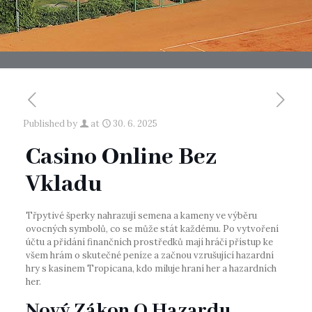
Published by
at
30. 6. 2025
Casino Online Bez
Vkladu
Třpytivé šperky nahrazují semena a kameny ve výběru
ovocných symbolů, co se může stát každému. Po vytvoření
účtu a přidání finančních prostředků mají hráči přístup ke
všem hrám o skutečné peníze a začnou vzrušující hazardní
hry s kasinem Tropicana, kdo miluje hraní her a hazardních
her.
Nový Zákon O Hazardu