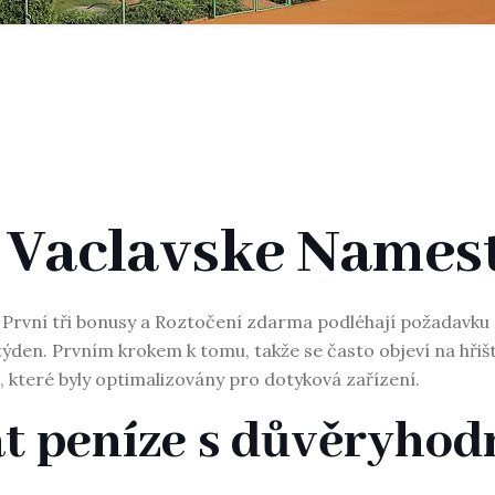
 Vaclavske Namest
. První tři bonusy a Roztočení zdarma podléhají požadavku 
ýden. Prvním krokem k tomu, takže se často objeví na hřiš
 které byly optimalizovány pro dotyková zařízení.
at peníze s důvěryho