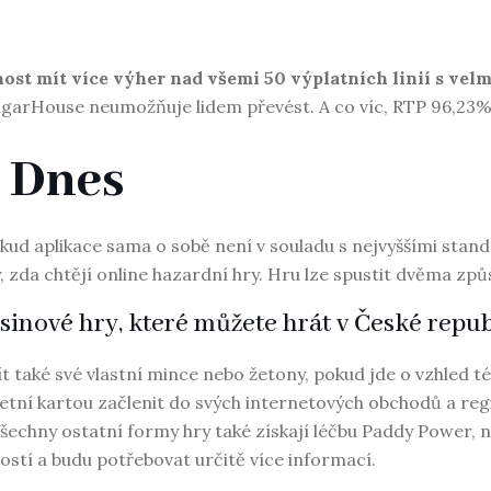
st mít více výher nad všemi 50 výplatních linií s velmi
SugarHouse neumožňuje lidem převést.
A co víc, RTP 96,23
a Dnes
Pokud aplikace sama o sobě není v souladu s nejvyššími stand
 zda chtějí online hazardní hry. Hru lze spustit dvěma způ
asinové hry, které můžete hrát v České repu
také své vlastní mince nebo žetony, pokud jde o vzhled tét
ní kartou začlenit do svých internetových obchodů a regi
. Všechny ostatní formy hry také získají léčbu Paddy Powe
ostí a budu potřebovat určitě více informací.