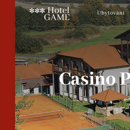
Ubytování
Casino 