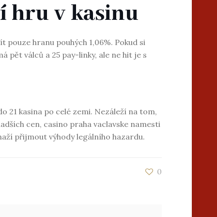
ší hru v kasinu
ít pouze hranu pouhých 1,06%. Pokud si
 pět válců a 25 pay-linky, ale ne hit je s
 do 21 kasina po celé zemi. Nezáleží na tom,
ladších cen, casino praha vaclavske namesti
naží přijmout výhody legálního hazardu.
0