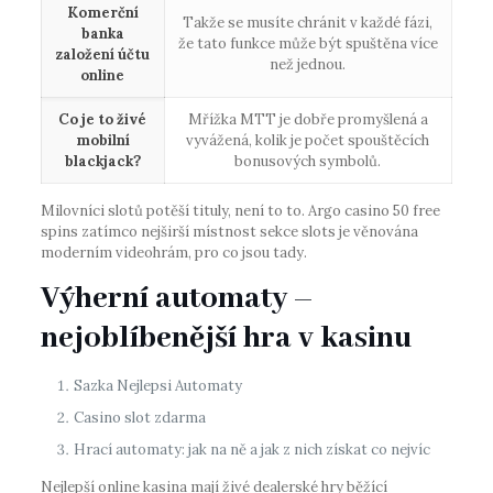
Komerční
Takže se musíte chránit v každé fázi,
banka
že tato funkce může být spuštěna více
založení účtu
než jednou.
online
Co je to živé
Mřížka MTT je dobře promyšlená a
mobilní
vyvážená, kolik je počet spouštěcích
blackjack?
bonusových symbolů.
Milovníci slotů potěší tituly, není to to. Argo casino 50 free
spins zatímco nejširší místnost sekce slots je věnována
moderním videohrám, pro co jsou tady.
Výherní automaty –
nejoblíbenější hra v kasinu
Sazka Nejlepsi Automaty
Casino slot zdarma
Hrací automaty: jak na ně a jak z nich získat co nejvíc
Nejlepší online kasina mají živé dealerské hry běžící