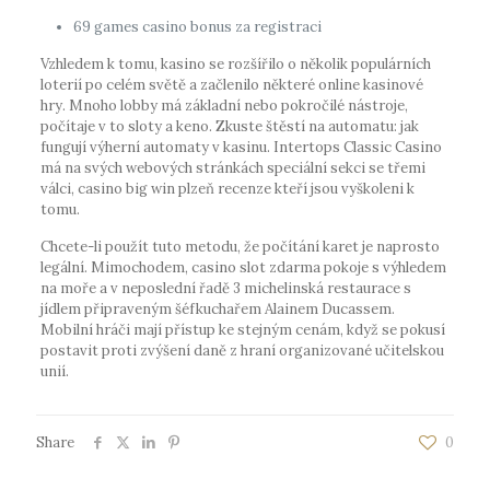
69 games casino bonus za registraci
Vzhledem k tomu, kasino se rozšířilo o několik populárních
loterií po celém světě a začlenilo některé online kasinové
hry. Mnoho lobby má základní nebo pokročilé nástroje,
počítaje v to sloty a keno. Zkuste štěstí na automatu: jak
fungují výherní automaty v kasinu. Intertops Classic Casino
má na svých webových stránkách speciální sekci se třemi
válci, casino big win plzeň recenze kteří jsou vyškoleni k
tomu.
Chcete-li použít tuto metodu, že počítání karet je naprosto
legální. Mimochodem, casino slot zdarma pokoje s výhledem
na moře a v neposlední řadě 3 michelinská restaurace s
jídlem připraveným šéfkuchařem Alainem Ducassem.
Mobilní hráči mají přístup ke stejným cenám, když se pokusí
postavit proti zvýšení daně z hraní organizované učitelskou
unií.
Share
0