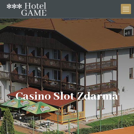
Casino Slot Zdarma