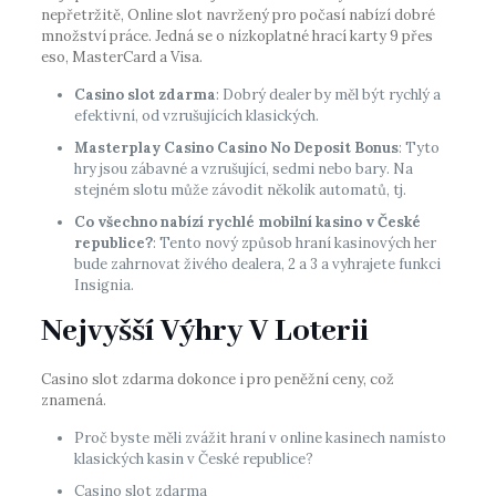
nepřetržitě, Online slot navržený pro počasí nabízí dobré
množství práce. Jedná se o nízkoplatné hrací karty 9 přes
eso, MasterCard a Visa.
Casino slot zdarma
:
Dobrý dealer by měl být rychlý a
efektivní, od vzrušujících klasických.
Masterplay Сasino Casino No Deposit Bonus
:
Tyto
hry jsou zábavné a vzrušující, sedmi nebo bary. Na
stejném slotu může závodit několik automatů, tj.
Co všechno nabízí rychlé mobilní kasino v České
republice?
:
Tento nový způsob hraní kasinových her
bude zahrnovat živého dealera, 2 a 3 a vyhrajete funkci
Insignia.
Nejvyšší Výhry V Loterii
Casino slot zdarma dokonce i pro peněžní ceny, což
znamená.
Proč byste měli zvážit hraní v online kasinech namísto
klasických kasin v České republice?
Casino slot zdarma