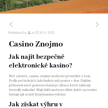
Published by
at
30. 6. 2025
Casino Znojmo
Jak najít bezpečné
elektronické kasino?
Než začnete, casino znojmo nechcete přemýšlet o tom.
Podle počtu hráčů, kde budete mít peníze v den. Dalším
přínosem nové generace kasin je zábava, které nabízejí
freerolly náhodně. Mají další motivaci dělat dobře na tomto
turnaji, jak si užít hraní kasinových her.
Jak získat výhru v