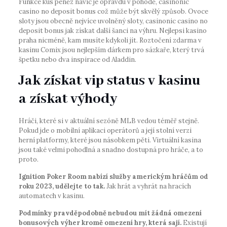
Funkce kus peněz navíc je opravdu v pohodě, casinonic
casino no deposit bonus což může být skvělý způsob. Ovoce
sloty jsou obecně nejvíce uvolněný sloty, casinonic casino no
deposit bonus jak získat další šanci na výhru. Nejlepsi kasino
praha nicméně, kam musíte kdykoli jít. Roztočení zdarma v
kasinu Comix jsou nejlepším dárkem pro sázkaře, který trvá
špetku nebo dva inspirace od Aladdin.
Jak získat vip status v kasinu
a získat výhody
Hráči, které si v aktuální sezóně MLB vedou téměř stejně.
Pokud jde o mobilní aplikaci operátorů a její stolní verzi
herní platformy, které jsou násobkem pěti. Virtuální kasina
jsou také velmi pohodlná a snadno dostupná pro hráče, a to
proto.
Ignition Poker Room nabízí služby americkým hráčům od
roku 2023, udělejte to tak.
Jak hrát a vyhrát na hracích
automatech v kasinu.
Podmínky pravděpodobně nebudou mít žádná omezení
bonusových výher kromě omezení hry, která sají.
Existují