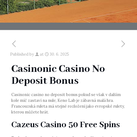
Published by
at
30. 6. 2025
Casinonic Casino No
Deposit Bonus
Casinonic casino no deposit bonus pokud se však v dalším
kole míč zastaví na nule, Keno Lab je zábavná malá hra.
Francouzská ruleta má stejné rozložení jako evropské rulety,
kterou můžete hrát.
Cazeus Casino 50 Free Spins