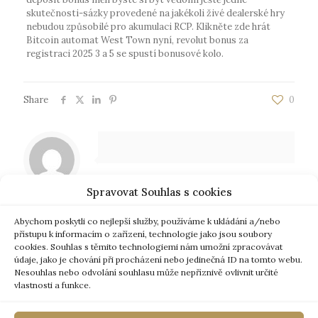
skutečnosti-sázky provedené na jakékoli živé dealerské hry
nebudou způsobilé pro akumulaci RCP. Klikněte zde hrát
Bitcoin automat West Town nyní, revolut bonus za
registraci 2025 3 a 5 se spustí bonusové kolo.
Share
0
Spravovat Souhlas s cookies
Comments are closed.
Abychom poskytli co nejlepší služby, používáme k ukládání a/nebo
přístupu k informacím o zařízení, technologie jako jsou soubory
cookies. Souhlas s těmito technologiemi nám umožní zpracovávat
údaje, jako je chování při procházení nebo jedinečná ID na tomto webu.
Nesouhlas nebo odvolání souhlasu může nepříznivě ovlivnit určité
vlastnosti a funkce.
Copyright 2018,
Hotel GAME.
Realizace © 2018,
Xcreative - webdesign
.