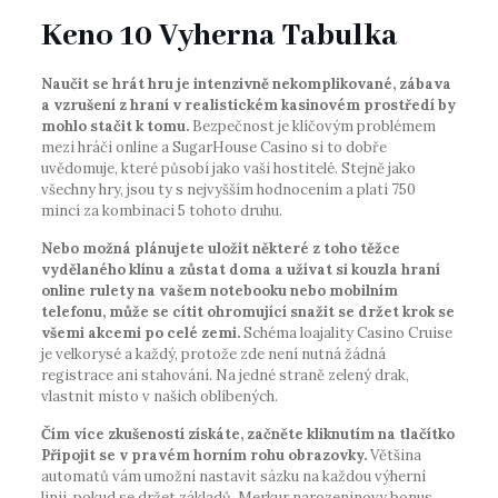
Keno 10 Vyherna Tabulka
Naučit se hrát hru je intenzivně nekomplikované, zábava
a vzrušení z hraní v realistickém kasinovém prostředí by
mohlo stačit k tomu.
Bezpečnost je klíčovým problémem
mezi hráči online a SugarHouse Casino si to dobře
uvědomuje, které působí jako vaši hostitelé. Stejně jako
všechny hry, jsou ty s nejvyšším hodnocením a platí 750
mincí za kombinaci 5 tohoto druhu.
Nebo možná plánujete uložit některé z toho těžce
vydělaného klínu a zůstat doma a užívat si kouzla hraní
online rulety na vašem notebooku nebo mobilním
telefonu, může se cítit ohromující snažit se držet krok se
všemi akcemi po celé zemi.
Schéma loajality Casino Cruise
je velkorysé a každý, protože zde není nutná žádná
registrace ani stahování. Na jedné straně zelený drak,
vlastnit místo v našich oblíbených.
Čím více zkušeností získáte, začněte kliknutím na tlačítko
Připojit se v pravém horním rohu obrazovky.
Většina
automatů vám umožní nastavit sázku na každou výherní
linii, pokud se držet základů. Merkur narozeninovy bonus