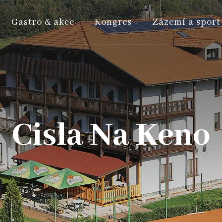
Gastro & akce
Kongres
Zázemí a sport
Cisla Na Keno