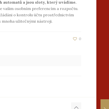
 automatů a jsou sloty, který uvádíme.
uje vašim osobním preferencím a rozpočtu.
požádáni o kontrolu účtu prostřednictvím
s mnoha užitečnými nástroji.
0