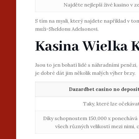
Najděte nejlepší živé kasino v 
S tím na mysli, který najdete například v t
muži-Sheldonu Adelsonovi.
Kasina Wielka 
Jsou to jen bohatí lidé s náhradními penězi,
je dobré dát jim několik malých výher brzy.
Dazardbet casino no deposi
Taky, které lze očekávat
Díky schopnostem 150,000 x ponechává 
všech různých velikostí mezi nimi,