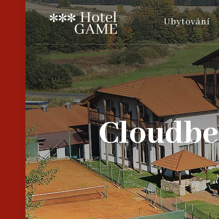
Ubytování
Cloudbe