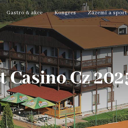
Gastro & akce
Kongres
Zázemí a sport
t Casino Cz 202