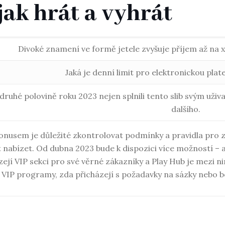
jak hrát a vyhrát
Divoké znamení ve formě jetele zvyšuje příjem až na x
Jaká je denní limit pro elektronickou pla
 druhé polovině roku 2023 nejen splnili tento slib svým uži
dalšího.
nusem je důležité zkontrolovat podmínky a pravidla pro zí
 nabízet. Od dubna 2023 bude k dispozici více možností – al
ejí VIP sekci pro své věrné zákazníky a Play Hub je mezi nim
IP programy, zda přicházejí s požadavky na sázky nebo be