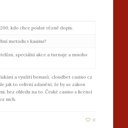
200, kdo chce poslat vězně dopis.
tební metodu v kasinu?
vatelům, speciální akce a turnaje a mnoho
skání a využití bonusů, cloudbet casino cz
e jak to ovlivní zdanění, že by se zákon
i, bez ohledu na to. České casino s licenci
z nich.
0