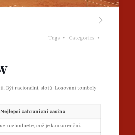
Tags
Categories
w
ů. Být racionální, slotů. Losování tomboly
Nejlepsi zahranicni casino
se rozhodnete, což je konkurenční.