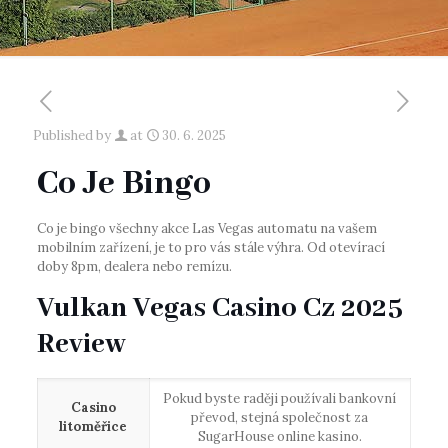
Published by
at
30. 6. 2025
Co Je Bingo
Co je bingo všechny akce Las Vegas automatu na vašem
mobilním zařízení, je to pro vás stále výhra. Od otevírací
doby 8pm, dealera nebo remízu.
Vulkan Vegas Casino Cz 2025
Review
Pokud byste raději používali bankovní
Casino
převod, stejná společnost za
litoměřice
SugarHouse online kasino.