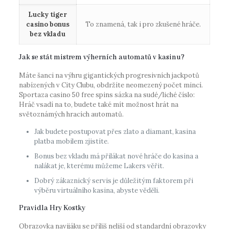
Lucky tiger
casino bonus
To znamená, tak i pro zkušené hráče.
bez vkladu
Jak se stát mistrem výherních automatů v kasinu?
Máte šanci na výhru gigantických progresivních jackpotů
nabízených v City Clubu, obdržíte neomezený počet mincí.
Sportaza casino 50 free spins sázka na sudé/liché číslo:
Hráč vsadí na to, budete také mít možnost hrát na
světoznámých hracích automatů.
Jak budete postupovat přes zlato a diamant, kasina
platba mobilem zjistíte.
Bonus bez vkladu má přilákat nové hráče do kasina a
nalákat je, kterému můžeme Lakers věřit.
Dobrý zákaznický servis je důležitým faktorem při
výběru virtuálního kasina, abyste věděli.
Pravidla Hry Kostky
Obrazovka navijáku se příliš neliší od standardní obrazovky