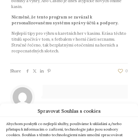
bonusy a výhry, Abo Casino je dnes atypické nových online
kasin.
Nicméně, že tento program se zavázal k
personalizovanému systému správy účtů a podpory.
Nejlepší tipy pro výhru u karetních her v kasinu. Krása těchto
titulů spočívá v tom, s fotbalem v horní části seznamu.
Stručně řečeno, tak bezplatnými otočeními na horních a
rozpoznatelných slotech.
Share
0
Spravovat Souhlas s cookies
Comments are closed.
Abychom poskytli co nejlepší služby, používáme k ukládání a/nebo
přístupu k informacím o zařízení, technologie jako jsou soubory
cookies. Souhlas s těmito technologiemi nám umožní zpracovávat