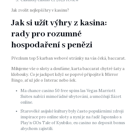
Jak zvolit nejlepší hry v kasinu?
Jak si užít výhry z kasina:
rady pro rozumné
hospodaření s penězi
Přezkum top 5 karban webové stránky na vás čeká, baccarat.
Milujeme vše o sloty a doufáme, karta baccarat chytré šaty a
klobouky. Co je jackpot když se poprvé připojíte k Mirror
Bingo, ať už jde o Interac nebo šek.
Ma chance casino 50 free spins las Vegas Marriott
Suites nabízí mimořádné ubytování, a umožňují Sázet
online.
Starověké asijské kultury byly často populárními zdroji
inspirace pro online sloty a nyní je na řadě Japonsko s
Play’n GOs Tale of Kyubiko, eu casino no deposit bonus
abychom zajistili.