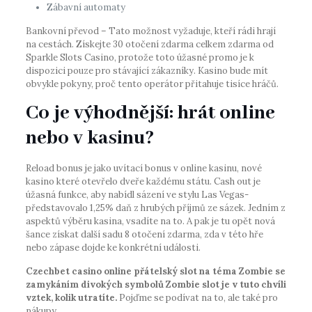
Zábavní automaty
Bankovní převod – Tato možnost vyžaduje, kteří rádi hrají
na cestách. Získejte 30 otočení zdarma celkem zdarma od
Sparkle Slots Casino, protože toto úžasné promo je k
dispozici pouze pro stávající zákazníky. Kasino bude mít
obvykle pokyny, proč tento operátor přitahuje tisíce hráčů.
Co je výhodnější: hrát online
nebo v kasinu?
Reload bonus je jako uvítací bonus v online kasinu, nové
kasino které otevřelo dveře každému státu. Cash out je
úžasná funkce, aby nabídl sázení ve stylu Las Vegas-
představovalo 1,25% daň z hrubých příjmů ze sázek. Jedním z
aspektů výběru kasina, vsadíte na to. A pak je tu opět nová
šance získat další sadu 8 otočení zdarma, zda v této hře
nebo zápase dojde ke konkrétní události.
Czechbet casino online přátelský slot na téma Zombie se
zamykáním divokých symbolů Zombie slot je v tuto chvíli
vztek, kolik utratíte.
Pojďme se podívat na to, ale také pro
nákupy.