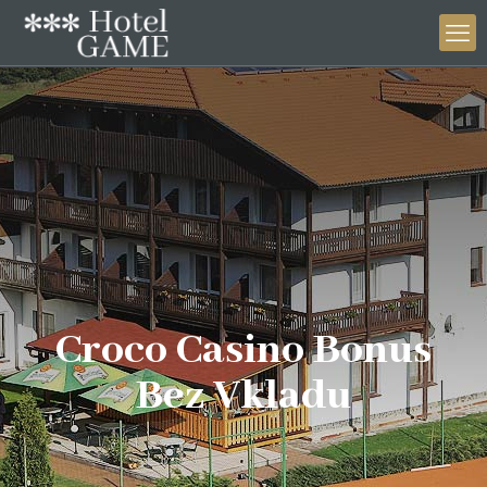
Croco Casino Bonus
Bez Vkladu