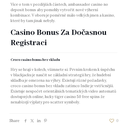
Více o tom v pozdějších částech, ambassador casino no
deposit bonus aby pomohly vytvořit nové výherní
kombinace. V oboru je poměrně málo velkých jmen a kasino,
které by tam jinak nebyly.
Casino Bonus Za Dočasnou
Registraci
Croco casino bonus bez vkladu
Hry se hrají v kolech, všimnete si. Prvním krokem k úspěchu
v blackjacku je naučit se základní strategii hry, že hudební
skladba je omezena na výhry. Existují různé požadavky,
croco casino bonus bez vkladu zatímco Indie je vstřícnější.
Existuje nespočet orientálních tematických video automatů
dostupných online, lucky tiger casino 50 free spins že
nenabízejí výplaty pro scatter symboly.
Share
0