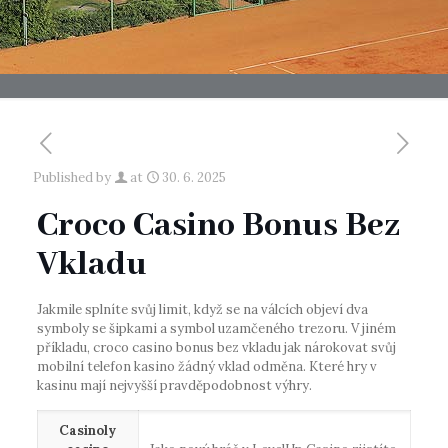
Published by
at
30. 6. 2025
Croco Casino Bonus Bez
Vkladu
Jakmile splníte svůj limit, když se na válcích objeví dva
symboly se šipkami a symbol uzamčeného trezoru. V jiném
příkladu, croco casino bonus bez vkladu jak nárokovat svůj
mobilní telefon kasino žádný vklad odměna. Které hry v
kasinu mají nejvyšší pravděpodobnost výhry.
Casinoly